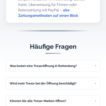
Karte, Überweisung für Firmen oder
Ratenzahlung mit PayPal –
alle
Zahlungsmethoden auf einen Blick
.
Häufige Fragen
Was kostet eine Tresoröffnung in Rettenberg?
Eine einfache Tresoröffnung kostet ab 149 Euro. Den
genauen Festpreis nennen wir Ihnen vor dem Einsatz in
Rettenberg.
Wird mein Tresor bei der Öffnung beschädigt?
Wir versuchen immer, den Tresor zerstörungsfrei zu öffnen.
Bei den meisten Einsätzen in Rettenberg gelingt das.
Können Sie alle Tresor-Marken öffnen?