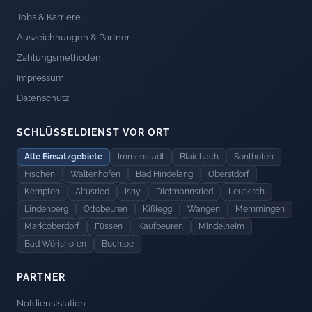
Jobs & Karriere
Auszeichnungen & Partner
Zahlungsmethoden
Impressum
Datenschutz
SCHLÜSSELDIENST VOR ORT
Alle Einsatzgebiete
Immenstadt
Blaichach
Sonthofen
Fischen
Waltenhofen
Bad Hindelang
Oberstdorf
Kempten
Altusried
Isny
Dietmannsried
Leutkirch
Lindenberg
Ottobeuren
Kißlegg
Wangen
Memmingen
Marktoberdorf
Füssen
Kaufbeuren
Mindelheim
Bad Wörishofen
Buchloe
PARTNER
Notdienststation