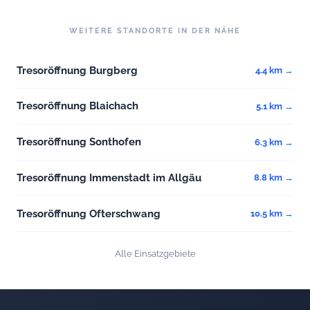
WEITERE STANDORTE IN DER NÄHE
Tresoröffnung Burgberg
4.4 km →
Tresoröffnung Blaichach
5.1 km →
Tresoröffnung Sonthofen
6.3 km →
Tresoröffnung Immenstadt im Allgäu
8.8 km →
Tresoröffnung Ofterschwang
10.5 km →
Alle Einsatzgebiete