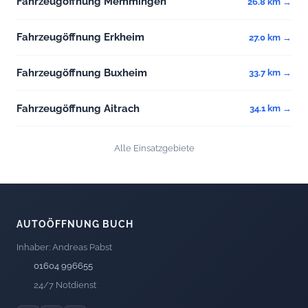
Fahrzeugöffnung Memmingen
26.8 km →
Fahrzeugöffnung Erkheim
27.0 km →
Fahrzeugöffnung Buxheim
33.7 km →
Fahrzeugöffnung Aitrach
34.1 km →
Alle Einsatzgebiete
AUTOÖFFNUNG BUCH
Inhaber: Andreas Pabst
01604 996655
24/7 Notdienst