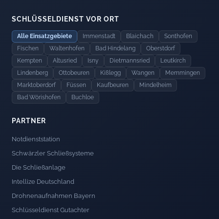
SCHLÜSSELDIENST VOR ORT
Alle Einsatzgebiete
Immenstadt
Blaichach
Sonthofen
Fischen
Waltenhofen
Bad Hindelang
Oberstdorf
Kempten
Altusried
Isny
Dietmannsried
Leutkirch
Lindenberg
Ottobeuren
Kißlegg
Wangen
Memmingen
Marktoberdorf
Füssen
Kaufbeuren
Mindelheim
Bad Wörishofen
Buchloe
PARTNER
Notdienststation
Schwärzler Schließsysteme
Die Schließanlage
Intellize Deutschland
Drohnenaufnahmen Bayern
Schlüsseldienst Gutachter