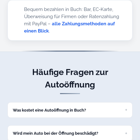
Bequem bezahlen in Buch: Bar, EC-Karte,
Überweisung für Firmen oder Ratenzahlung
mit PayPal –
alle Zahlungsmethoden auf
einen Blick
.
Häufige Fragen zur
Autoöffnung
Was kostet eine Autoöffnung in Buch?
Eine Standard-Autoöffnung kostet bei uns ab 69 Euro zum
Festpreis. Den genauen Preis nennen wir Ihnen am Telefon,
bevor wir nach Buch losfahren.
Wird mein Auto bei der Öffnung beschädigt?