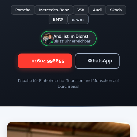
Porsche
Mercedes-Benz
VW
Audi
Skoda
BMW
u. v. m.
Andi ist im Dienst!
Bis
17
Uhr erreichbar
01604 996655
WhatsApp
Rabatte für Einheimische, Touristen und Menschen auf
Durchreise!