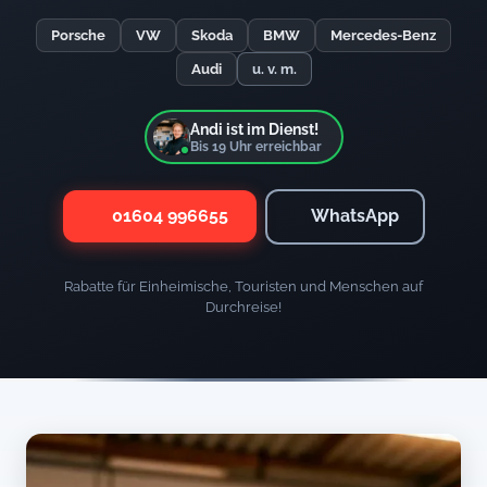
Porsche
VW
Skoda
BMW
Mercedes-Benz
Audi
u. v. m.
Andi ist im Dienst!
Bis
19
Uhr erreichbar
01604 996655
WhatsApp
Rabatte für Einheimische, Touristen und Menschen auf
Durchreise!