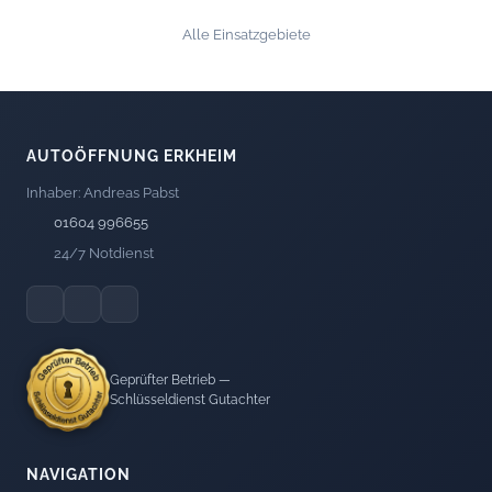
Alle Einsatzgebiete
AUTOÖFFNUNG ERKHEIM
Inhaber: Andreas Pabst
01604 996655
24/7 Notdienst
Geprüfter Betrieb —
Schlüsseldienst Gutachter
NAVIGATION