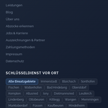
Leistungen
Blog
Über uns
Abzocke erkennen
Jobs & Karriere
Auszeichnungen & Partner
Zahlungsmethoden
Impressum
Datenschutz
SCHLÜSSELDIENST VOR ORT
Alle Einsatzgebiete
Immenstadt
Blaichach
Sonthofen
Fischen
Waltenhofen
Bad Hindelang
Oberstdorf
Kempten
Altusried
Isny
Dietmannsried
Leutkirch
Lindenberg
Ottobeuren
Kißlegg
Wangen
Memmingen
Marktoberdorf
Füssen
Kaufbeuren
Mindelheim