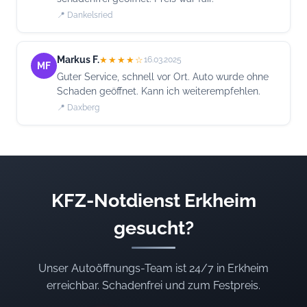
📍 Dankelsried
Markus F.
★★★★☆
16.03.2025
MF
Guter Service, schnell vor Ort. Auto wurde ohne
Schaden geöffnet. Kann ich weiterempfehlen.
📍 Daxberg
KFZ-Notdienst Erkheim
gesucht?
Unser Autoöffnungs-Team ist 24/7 in Erkheim
erreichbar. Schadenfrei und zum Festpreis.