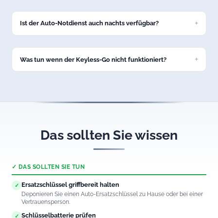
Ja, unser Service in Fischen umfasst alle gängigen Marken:
VW, BMW, Mercedes, Audi, Opel, Ford, Toyota und viele
weitere.
Ist der Auto-Notdienst auch nachts verfügbar?
Ja, unsere Autoöffnung in Fischen ist 24/7 erreichbar – auch
nachts und an Feiertagen.
Was tun wenn der Keyless-Go nicht funktioniert?
Rufen Sie uns an. Wir öffnen auch Fahrzeuge mit defektem
Keyless-Go-System in Fischen professionell und
schadenfrei.
Das sollten Sie wissen
✓ DAS SOLLTEN SIE TUN
Ersatzschlüssel griffbereit halten
✓
Deponieren Sie einen Auto-Ersatzschlüssel zu Hause oder bei einer
Vertrauensperson.
Schlüsselbatterie prüfen
✓