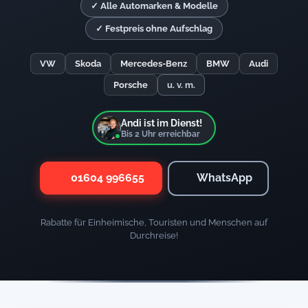
✓ Alle Automarken & Modelle
✓ Festpreis ohne Aufschlag
VW
Skoda
Mercedes-Benz
BMW
Audi
Porsche
u. v. m.
Andi ist im Dienst!
Bis
2
Uhr erreichbar
01604 996655
WhatsApp
Rabatte für Einheimische, Touristen und Menschen auf
Durchreise!