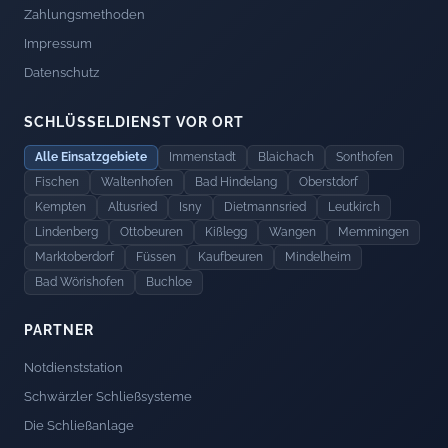
Zahlungsmethoden
Impressum
Datenschutz
SCHLÜSSELDIENST VOR ORT
Alle Einsatzgebiete
Immenstadt
Blaichach
Sonthofen
Fischen
Waltenhofen
Bad Hindelang
Oberstdorf
Kempten
Altusried
Isny
Dietmannsried
Leutkirch
Lindenberg
Ottobeuren
Kißlegg
Wangen
Memmingen
Marktoberdorf
Füssen
Kaufbeuren
Mindelheim
Bad Wörishofen
Buchloe
PARTNER
Notdienststation
Schwärzler Schließsysteme
Die Schließanlage