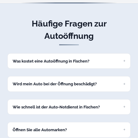
Häufige Fragen zur
Autoöffnung
Was kostet eine Autoöffnung in Fischen?
Eine Standard-Autoöffnung kostet bei uns ab 69 Euro zum
Festpreis. Den genauen Preis nennen wir Ihnen am Telefon,
bevor wir nach Fischen losfahren.
Wird mein Auto bei der Öffnung beschädigt?
Nein, wir öffnen Ihr Fahrzeug in Fischen schadenfrei mit
professionellem Spezialwerkzeug. Keine Kratzer, keine
Dellen.
Wie schnell ist der Auto-Notdienst in Fischen?
In der Regel sind wir innerhalb von 15 bis 30 Minuten in
Fischen bei Ihrem Fahrzeug.
Öffnen Sie alle Automarken?