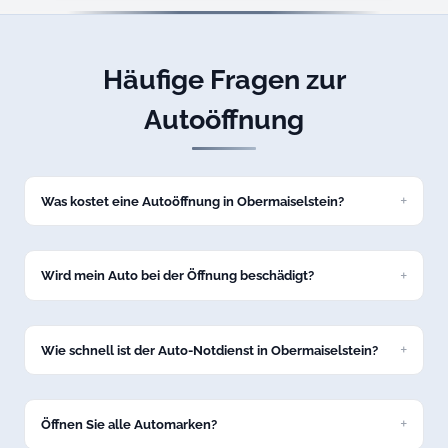
Häufige Fragen zur
Autoöffnung
Was kostet eine Autoöffnung in Obermaiselstein?
Eine Standard-Autoöffnung kostet bei uns ab 69 Euro zum
Festpreis. Den genauen Preis nennen wir Ihnen am Telefon,
bevor wir nach Obermaiselstein losfahren.
Wird mein Auto bei der Öffnung beschädigt?
Nein, wir öffnen Ihr Fahrzeug in Obermaiselstein
schadenfrei mit professionellem Spezialwerkzeug. Keine
Kratzer, keine Dellen.
Wie schnell ist der Auto-Notdienst in Obermaiselstein?
In der Regel sind wir innerhalb von 15 bis 30 Minuten in
Obermaiselstein bei Ihrem Fahrzeug.
Öffnen Sie alle Automarken?