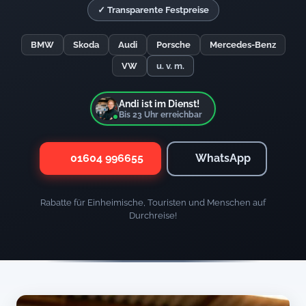
✓ Transparente Festpreise
BMW
Skoda
Audi
Porsche
Mercedes-Benz
VW
u. v. m.
Andi ist im Dienst!
Bis
23
Uhr erreichbar
01604 996655
WhatsApp
Rabatte für Einheimische, Touristen und Menschen auf
Durchreise!