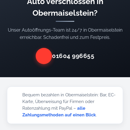
Auto verschlossen in
Obermaiselstein?
Unser Autoöffnungs-Team ist 24/7 in Obermaiselstein
erreichbar. Schadenfrei und zum Festpreis.
01604 996655
Bequem bezahlen in Obermaiselstein: Bar, EC-
Karte, Überweisung für Firmen oder
Ratenzahlung mit PayPal –
alle
Zahlungsmethoden auf einen Blick
.