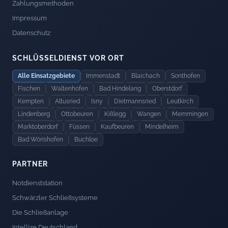
Zahlungsmethoden
Impressum
Datenschutz
SCHLÜSSELDIENST VOR ORT
Alle Einsatzgebiete
Immenstadt
Blaichach
Sonthofen
Fischen
Waltenhofen
Bad Hindelang
Oberstdorf
Kempten
Altusried
Isny
Dietmannsried
Leutkirch
Lindenberg
Ottobeuren
Kißlegg
Wangen
Memmingen
Marktoberdorf
Füssen
Kaufbeuren
Mindelheim
Bad Wörishofen
Buchloe
PARTNER
Notdienststation
Schwärzler Schließsysteme
Die Schließanlage
Intellize Deutschland