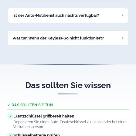
Ja, unser Service in Obermaiselstein umfasst alle gängigen
Marken: VW, BMW, Mercedes, Audi, Opel, Ford, Toyota und
viele weitere.
Ist der Auto-Notdienst auch nachts verfügbar?
Ja, unsere Autoöffnung in Obermaiselstein ist 24/7
erreichbar – auch nachts und an Feiertagen.
Was tun wenn der Keyless-Go nicht funktioniert?
Rufen Sie uns an. Wir öffnen auch Fahrzeuge mit defektem
Keyless-Go-System in Obermaiselstein professionell und
schadenfrei.
Das sollten Sie wissen
✓ DAS SOLLTEN SIE TUN
Ersatzschlüssel griffbereit halten
✓
Deponieren Sie einen Auto-Ersatzschlüssel zu Hause oder bei einer
Vertrauensperson.
Schlüsselbatterie prüfen
✓