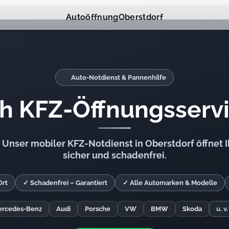
Autoöffnung
Oberstdorf
Auto-Notdienst & Pannenhilfe
h KFZ-Öffnungsserv
Unser mobiler KFZ-Notdienst in Oberstdorf öffnet I
sicher und schadenfrei.
Ort
✓ Schadenfrei – Garantiert
✓ Alle Automarken & Modelle
rcedes-Benz
Audi
Porsche
VW
BMW
Skoda
u. v