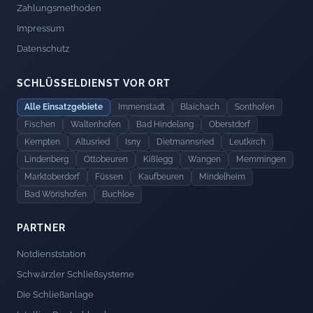
Zahlungsmethoden
Impressum
Datenschutz
SCHLÜSSELDIENST VOR ORT
Alle Einsatzgebiete
Immenstadt
Blaichach
Sonthofen
Fischen
Waltenhofen
Bad Hindelang
Oberstdorf
Kempten
Altusried
Isny
Dietmannsried
Leutkirch
Lindenberg
Ottobeuren
Kißlegg
Wangen
Memmingen
Marktoberdorf
Füssen
Kaufbeuren
Mindelheim
Bad Wörishofen
Buchloe
PARTNER
Notdienststation
Schwärzler Schließsysteme
Die Schließanlage