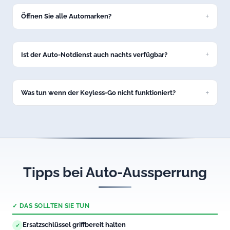
Markt Rettenbach bei Ihrem Fahrzeug.
Öffnen Sie alle Automarken?
Ja, unser Service in Markt Rettenbach umfasst alle gängigen
Marken: VW, BMW, Mercedes, Audi, Opel, Ford, Toyota und
viele weitere.
Ist der Auto-Notdienst auch nachts verfügbar?
Ja, unsere Autoöffnung in Markt Rettenbach ist 24/7
erreichbar – auch nachts und an Feiertagen.
Was tun wenn der Keyless-Go nicht funktioniert?
Rufen Sie uns an. Wir öffnen auch Fahrzeuge mit defektem
Keyless-Go-System in Markt Rettenbach professionell und
schadenfrei.
Tipps bei Auto-Aussperrung
✓ DAS SOLLTEN SIE TUN
Ersatzschlüssel griffbereit halten
✓