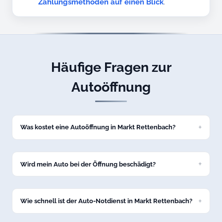
Zahlungsmethoden auf einen Blick
.
Häufige Fragen zur
Autoöffnung
Was kostet eine Autoöffnung in Markt Rettenbach?
Eine Standard-Autoöffnung kostet bei uns ab 69 Euro zum
Festpreis. Den genauen Preis nennen wir Ihnen am Telefon,
bevor wir nach Markt Rettenbach losfahren.
Wird mein Auto bei der Öffnung beschädigt?
Nein, wir öffnen Ihr Fahrzeug in Markt Rettenbach
schadenfrei mit professionellem Spezialwerkzeug. Keine
Kratzer, keine Dellen.
Wie schnell ist der Auto-Notdienst in Markt Rettenbach?
In der Regel sind wir innerhalb von 15 bis 30 Minuten in