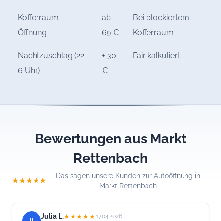
Kofferraum-
ab
Bei blockiertem
Öffnung
69 €
Kofferraum
Nachtzuschlag (22-
+ 30
Fair kalkuliert
6 Uhr)
€
Bewertungen aus Markt
Rettenbach
Das sagen unsere Kunden zur Autoöffnung in
★★★★★
Markt Rettenbach
Julia L.
★★★★★
17.04.2026
JL