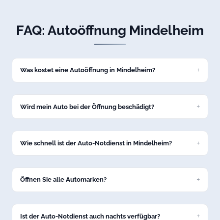
FAQ: Autoöffnung Mindelheim
Was kostet eine Autoöffnung in Mindelheim?
Eine Standard-Autoöffnung kostet bei uns ab 69 Euro zum
Festpreis. Den genauen Preis nennen wir Ihnen am Telefon,
bevor wir nach Mindelheim losfahren.
Wird mein Auto bei der Öffnung beschädigt?
Nein, wir öffnen Ihr Fahrzeug in Mindelheim schadenfrei mit
professionellem Spezialwerkzeug. Keine Kratzer, keine
Dellen.
Wie schnell ist der Auto-Notdienst in Mindelheim?
In der Regel sind wir innerhalb von 15 bis 30 Minuten in
Mindelheim bei Ihrem Fahrzeug.
Öffnen Sie alle Automarken?
Ja, unser Service in Mindelheim umfasst alle gängigen
Marken: VW, BMW, Mercedes, Audi, Opel, Ford, Toyota und
viele weitere.
Ist der Auto-Notdienst auch nachts verfügbar?