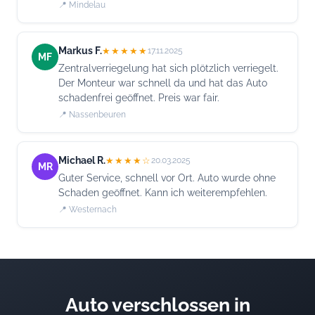
📍 Mindelau
Markus F.
★★★★★
17.11.2025
MF
Zentralverriegelung hat sich plötzlich verriegelt.
Der Monteur war schnell da und hat das Auto
schadenfrei geöffnet. Preis war fair.
📍 Nassenbeuren
Michael R.
★★★★☆
20.03.2025
MR
Guter Service, schnell vor Ort. Auto wurde ohne
Schaden geöffnet. Kann ich weiterempfehlen.
📍 Westernach
Auto verschlossen in