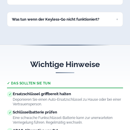
Ja, unsere Autoöffnung in Mindelheim ist 24/7 erreichbar –
auch nachts und an Feiertagen.
Was tun wenn der Keyless-Go nicht funktioniert?
Rufen Sie uns an. Wir öffnen auch Fahrzeuge mit defektem
Keyless-Go-System in Mindelheim professionell und
schadenfrei.
Wichtige Hinweise
✓ DAS SOLLTEN SIE TUN
Ersatzschlüssel griffbereit halten
✓
Deponieren Sie einen Auto-Ersatzschlüssel zu Hause oder bei einer
Vertrauensperson.
Schlüsselbatterie prüfen
✓
Eine schwache Funkschlüssel-Batterie kann zur unerwarteten
Verriegelung führen. Regelmäßig wechseln.