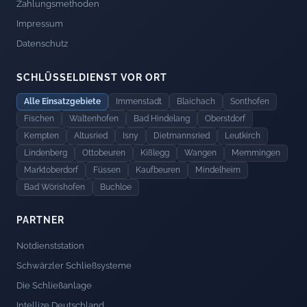
Zahlungsmethoden
Impressum
Datenschutz
SCHLÜSSELDIENST VOR ORT
Alle Einsatzgebiete
Immenstadt
Blaichach
Sonthofen
Fischen
Waltenhofen
Bad Hindelang
Oberstdorf
Kempten
Altusried
Isny
Dietmannsried
Leutkirch
Lindenberg
Ottobeuren
Kißlegg
Wangen
Memmingen
Marktoberdorf
Füssen
Kaufbeuren
Mindelheim
Bad Wörishofen
Buchloe
PARTNER
Notdienststation
Schwärzler Schließsysteme
Die Schließanlage
Intellize Deutschland