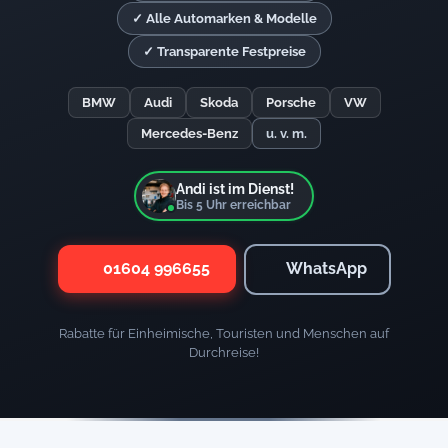
✓ Alle Automarken & Modelle
✓ Transparente Festpreise
BMW
Audi
Skoda
Porsche
VW
Mercedes-Benz
u. v. m.
Andi ist im Dienst!
Bis
5
Uhr erreichbar
01604 996655
WhatsApp
Rabatte für Einheimische, Touristen und Menschen auf
Durchreise!