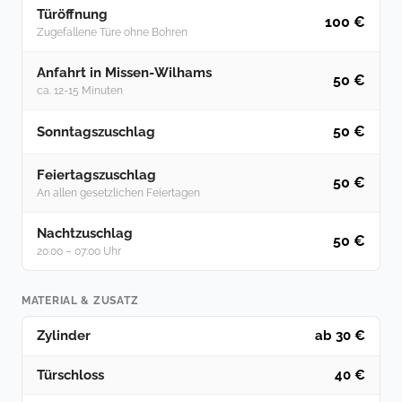
Türöffnung
100 €
Zugefallene Türe ohne Bohren
Anfahrt in Missen-Wilhams
50 €
ca. 12-15 Minuten
50 €
Sonntagszuschlag
Feiertagszuschlag
50 €
An allen gesetzlichen Feiertagen
Nachtzuschlag
50 €
20:00 – 07:00 Uhr
MATERIAL & ZUSATZ
Zylinder
ab 30 €
Türschloss
40 €