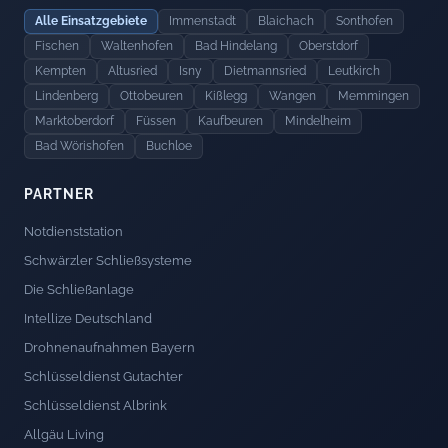
Alle Einsatzgebiete
Immenstadt
Blaichach
Sonthofen
Fischen
Waltenhofen
Bad Hindelang
Oberstdorf
Kempten
Altusried
Isny
Dietmannsried
Leutkirch
Lindenberg
Ottobeuren
Kißlegg
Wangen
Memmingen
Marktoberdorf
Füssen
Kaufbeuren
Mindelheim
Bad Wörishofen
Buchloe
PARTNER
Notdienststation
Schwärzler Schließsysteme
Die Schließanlage
Intellize Deutschland
Drohnenaufnahmen Bayern
Schlüsseldienst Gutachter
Schlüsseldienst Albrink
Allgäu Living