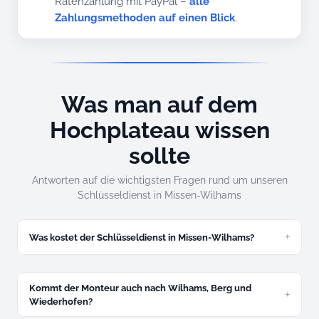
Ratenzahlung mit PayPal –
alle
Zahlungsmethoden auf einen Blick
.
Was man auf dem
Hochplateau wissen
sollte
Antworten auf die wichtigsten Fragen rund um unseren
Schlüsseldienst in Missen-Wilhams
Was kostet der Schlüsseldienst in Missen-Wilhams?
Zugefallene Tür ab 49 Euro, abgeschlossene ab 89 Euro.
Festpreis am Telefon – auf dem Hochplateau genauso
Kommt der Monteur auch nach Wilhams, Berg und
verbindlich wie im Tal.
Wiederhofen?