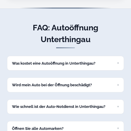
FAQ: Autoöffnung
Unterthingau
Was kostet eine Autoöffnung in Unterthingau?
Eine Standard-Autoöffnung kostet bei uns ab 69 Euro zum
Festpreis. Den genauen Preis nennen wir Ihnen am Telefon,
bevor wir nach Unterthingau losfahren.
Wird mein Auto bei der Öffnung beschädigt?
Nein, wir öffnen Ihr Fahrzeug in Unterthingau schadenfrei
mit professionellem Spezialwerkzeug. Keine Kratzer, keine
Dellen.
Wie schnell ist der Auto-Notdienst in Unterthingau?
In der Regel sind wir innerhalb von 15 bis 30 Minuten in
Unterthingau bei Ihrem Fahrzeug.
Öffnen Sie alle Automarken?