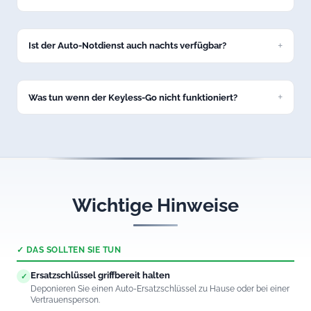
Ja, unser Service in Unterthingau umfasst alle gängigen
Marken: VW, BMW, Mercedes, Audi, Opel, Ford, Toyota und
viele weitere.
Ist der Auto-Notdienst auch nachts verfügbar?
Ja, unsere Autoöffnung in Unterthingau ist 24/7 erreichbar –
auch nachts und an Feiertagen.
Was tun wenn der Keyless-Go nicht funktioniert?
Rufen Sie uns an. Wir öffnen auch Fahrzeuge mit defektem
Keyless-Go-System in Unterthingau professionell und
schadenfrei.
Wichtige Hinweise
✓ DAS SOLLTEN SIE TUN
Ersatzschlüssel griffbereit halten
✓
Deponieren Sie einen Auto-Ersatzschlüssel zu Hause oder bei einer
Vertrauensperson.