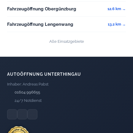
Fahrzeugöffnung Obergünzburg
12.6 km →
Fahrzeugöffnung Lengenwang
13.2 km →
Alle Einsatzgebiete
AUTOÖFFNUNG UNTERTHINGAU
Inhaber: Andreas Pabst
01604 996655
24/7 Notdienst