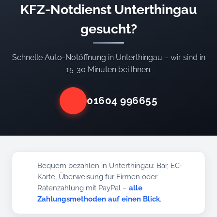
KFZ-Notdienst Unterthingau
gesucht?
Schnelle Auto-Notöffnung in Unterthingau – wir sind in
15-30 Minuten bei Ihnen.
01604 996655
Bequem bezahlen in Unterthingau: Bar, EC-
Karte, Überweisung für Firmen oder
Ratenzahlung mit PayPal –
alle
Zahlungsmethoden auf einen Blick
.