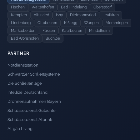
Fischen
Waltenhofen
Bad Hindelang
Oberstdorf
Kempten
Altusried
Isny
Dietmannsried
Leutkirch
Lindenberg
Ottobeuren
Kißlegg
Wangen
Memmingen
Marktoberdorf
Füssen
Kaufbeuren
Mindelheim
Bad Wörishofen
Buchloe
PARTNER
Notdienststation
Schwärzler Schließsysteme
Die Schließanlage
Intellize Deutschland
Drohnenaufnahmen Bayern
Schlüsseldienst Gutachter
Schlüsseldienst Albrink
Allgäu Living