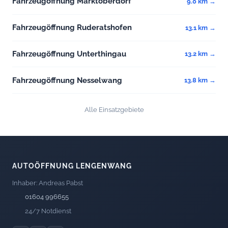
Fahrzeugöffnung Marktoberdorf
9.0 km →
Fahrzeugöffnung Ruderatshofen
13.1 km →
Fahrzeugöffnung Unterthingau
13.2 km →
Fahrzeugöffnung Nesselwang
13.8 km →
Alle Einsatzgebiete
AUTOÖFFNUNG LENGENWANG
Inhaber: Andreas Pabst
01604 996655
24/7 Notdienst