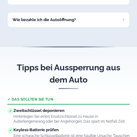
Nein, das Anfertigen oder Anlernen von Autoschlüsseln
bieten wir nicht an. Wir konzentrieren uns auf die
schadenfreie Fahrzeugöffnung in Lengenwang.
Wie bezahle ich die Autoöffnung?
Bar, per EC-Karte oder Überweisung. Sie erhalten eine
ordentliche Rechnung über den vereinbarten Festpreis.
Tipps bei Aussperrung aus
dem Auto
✓ DAS SOLLTEN SIE TUN
Zweitschlüssel deponieren
✓
Hinterlegen Sie einen Ersatzschlüssel zu Hause in
Außerlengenwang oder bei Angehörigen. Das spart im Notfall Zeit.
Keyless-Batterie prüfen
✓
Eine schwache Schlüsselbatterie ist eine häufige Ursache. Tauschen