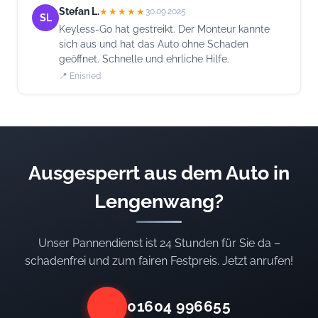
Stefan L.
★★★★★
30.09.2025
SL
Keyless-Go hat gestreikt. Der Monteur kannte
sich aus und hat das Auto ohne Schaden
geöffnet. Schnelle und ehrliche Hilfe.
📍 Enisried
Ausgesperrt aus dem Auto in
Lengenwang?
Unser Pannendienst ist 24 Stunden für Sie da –
schadenfrei und zum fairen Festpreis. Jetzt anrufen!
01604 996655