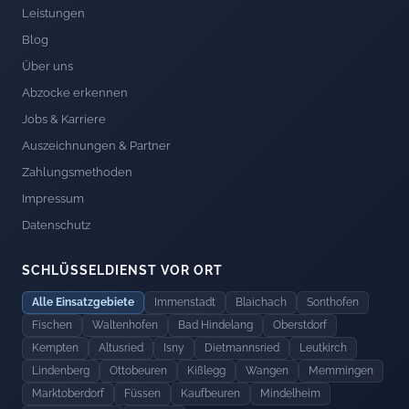
Leistungen
Blog
Über uns
Abzocke erkennen
Jobs & Karriere
Auszeichnungen & Partner
Zahlungsmethoden
Impressum
Datenschutz
SCHLÜSSELDIENST VOR ORT
Alle Einsatzgebiete
Immenstadt
Blaichach
Sonthofen
Fischen
Waltenhofen
Bad Hindelang
Oberstdorf
Kempten
Altusried
Isny
Dietmannsried
Leutkirch
Lindenberg
Ottobeuren
Kißlegg
Wangen
Memmingen
Marktoberdorf
Füssen
Kaufbeuren
Mindelheim