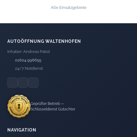
Alle Einsatzgebiete
AUTOÖFFNUNG WALTENHOFEN
Inhaber: Andreas Pabst
01604 996655
24/7 Notdienst
Geprüfter Betrieb —
Schlüsseldienst Gutachter
NAVIGATION