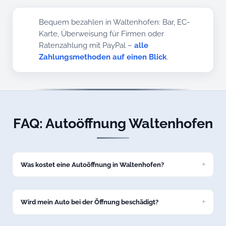
Bequem bezahlen in Waltenhofen: Bar, EC-
Karte, Überweisung für Firmen oder
Ratenzahlung mit PayPal –
alle
Zahlungsmethoden auf einen Blick
.
FAQ: Autoöffnung Waltenhofen
Was kostet eine Autoöffnung in Waltenhofen?
Eine Standard-Autoöffnung kostet bei uns ab 69 Euro zum
Festpreis. Den genauen Preis nennen wir Ihnen am Telefon,
bevor wir nach Waltenhofen losfahren.
Wird mein Auto bei der Öffnung beschädigt?
Nein, wir öffnen Ihr Fahrzeug in Waltenhofen schadenfrei