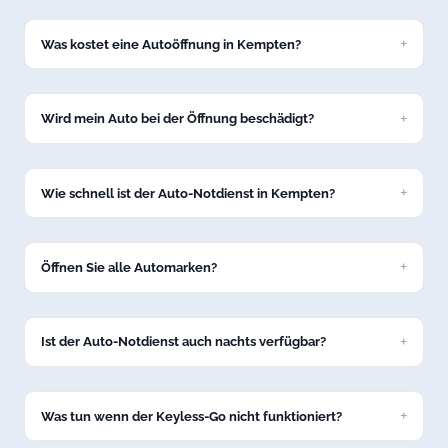
Was kostet eine Autoöffnung in Kempten?
Eine Standard-Autoöffnung kostet bei uns ab 69 Euro zum
Festpreis. Den genauen Preis nennen wir Ihnen am Telefon,
bevor wir nach Kempten losfahren.
Wird mein Auto bei der Öffnung beschädigt?
Nein, wir öffnen Ihr Fahrzeug in Kempten schadenfrei mit
professionellem Spezialwerkzeug. Keine Kratzer, keine
Dellen.
Wie schnell ist der Auto-Notdienst in Kempten?
In der Regel sind wir innerhalb von 15 bis 30 Minuten in
Kempten bei Ihrem Fahrzeug.
Öffnen Sie alle Automarken?
Ja, unser Service in Kempten umfasst alle gängigen Marken:
VW, BMW, Mercedes, Audi, Opel, Ford, Toyota und viele
weitere.
Ist der Auto-Notdienst auch nachts verfügbar?
Ja, unsere Autoöffnung in Kempten ist 24/7 erreichbar –
auch nachts und an Feiertagen.
Was tun wenn der Keyless-Go nicht funktioniert?