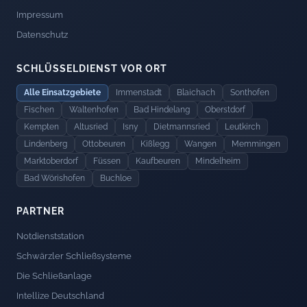
Impressum
Datenschutz
SCHLÜSSELDIENST VOR ORT
Alle Einsatzgebiete
Immenstadt
Blaichach
Sonthofen
Fischen
Waltenhofen
Bad Hindelang
Oberstdorf
Kempten
Altusried
Isny
Dietmannsried
Leutkirch
Lindenberg
Ottobeuren
Kißlegg
Wangen
Memmingen
Marktoberdorf
Füssen
Kaufbeuren
Mindelheim
Bad Wörishofen
Buchloe
PARTNER
Notdienststation
Schwärzler Schließsysteme
Die Schließanlage
Intellize Deutschland