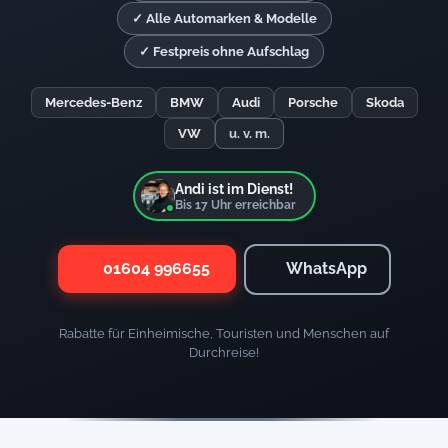
✓ Alle Automarken & Modelle
✓ Festpreis ohne Aufschlag
Mercedes-Benz
BMW
Audi
Porsche
Skoda
VW
u. v. m.
Andi ist im Dienst!
Bis
17
Uhr erreichbar
01604 996655
WhatsApp
Rabatte für Einheimische, Touristen und Menschen auf
Durchreise!