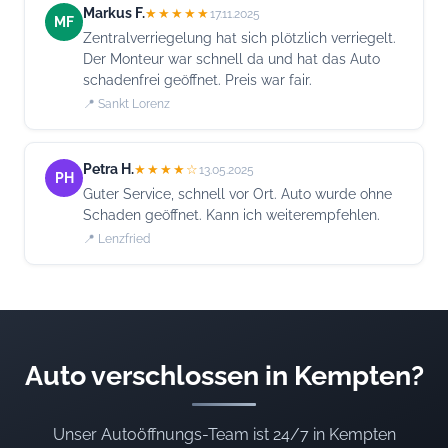
Markus F.
★★★★★
17.11.2025
MF
Zentralverriegelung hat sich plötzlich verriegelt.
Der Monteur war schnell da und hat das Auto
schadenfrei geöffnet. Preis war fair.
📍 Sankt Lorenz
Petra H.
★★★★☆
13.05.2025
PH
Guter Service, schnell vor Ort. Auto wurde ohne
Schaden geöffnet. Kann ich weiterempfehlen.
📍 Lenzfried
Auto verschlossen in Kempten?
Unser Autoöffnungs-Team ist 24/7 in Kempten