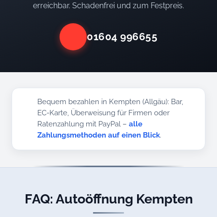
erreichbar. Schadenfrei und zum Festpreis.
01604 996655
Bequem bezahlen in Kempten (Allgäu): Bar,
EC-Karte, Überweisung für Firmen oder
Ratenzahlung mit PayPal –
alle
Zahlungsmethoden auf einen Blick
.
FAQ: Autoöffnung Kempten