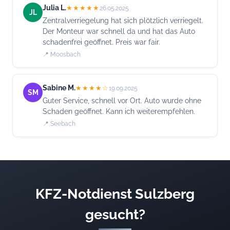
Julia L.
★★★★★
26.05.2025
JL
Zentralverriegelung hat sich plötzlich verriegelt.
Der Monteur war schnell da und hat das Auto
schadenfrei geöffnet. Preis war fair.
📍 Moosbach
Sabine M.
★★★★☆
19.09.2025
SM
Guter Service, schnell vor Ort. Auto wurde ohne
Schaden geöffnet. Kann ich weiterempfehlen.
📍 Seebach
KFZ-Notdienst Sulzberg
gesucht?