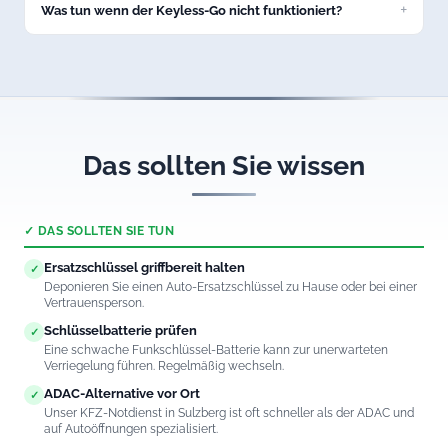
Was tun wenn der Keyless-Go nicht funktioniert?
Rufen Sie uns an. Wir öffnen auch Fahrzeuge mit defektem
Keyless-Go-System in Sulzberg professionell und
schadenfrei.
Das sollten Sie wissen
✓ DAS SOLLTEN SIE TUN
Ersatzschlüssel griffbereit halten
✓
Deponieren Sie einen Auto-Ersatzschlüssel zu Hause oder bei einer
Vertrauensperson.
Schlüsselbatterie prüfen
✓
Eine schwache Funkschlüssel-Batterie kann zur unerwarteten
Verriegelung führen. Regelmäßig wechseln.
ADAC-Alternative vor Ort
✓
Unser KFZ-Notdienst in Sulzberg ist oft schneller als der ADAC und
auf Autoöffnungen spezialisiert.