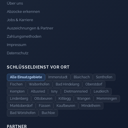
Über uns
Abzocke erkennen
Jobs & Karriere
Auszeichnungen & Partner
Zahlungsmethoden
Impressum
Datenschutz
SCHLÜSSELDIENST VOR ORT
Alle Einsatzgebiete
Immenstadt
Blaichach
Sonthofen
Fischen
Waltenhofen
Bad Hindelang
Oberstdorf
Kempten
Altusried
Isny
Dietmannsried
Leutkirch
Lindenberg
Ottobeuren
Kißlegg
Wangen
Memmingen
Marktoberdorf
Füssen
Kaufbeuren
Mindelheim
Bad Wörishofen
Buchloe
PARTNER