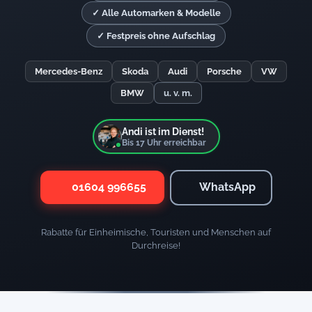
✓ Alle Automarken & Modelle
✓ Festpreis ohne Aufschlag
Mercedes-Benz
Skoda
Audi
Porsche
VW
BMW
u. v. m.
Andi ist im Dienst!
Bis
17
Uhr erreichbar
01604 996655
WhatsApp
Rabatte für Einheimische, Touristen und Menschen auf
Durchreise!