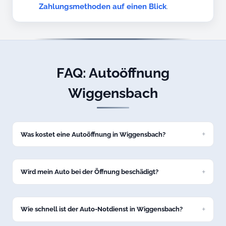
Zahlungsmethoden auf einen Blick
.
FAQ: Autoöffnung
Wiggensbach
Was kostet eine Autoöffnung in Wiggensbach?
Eine Standard-Autoöffnung kostet bei uns ab 69 Euro zum
Festpreis. Den genauen Preis nennen wir Ihnen am Telefon,
bevor wir nach Wiggensbach losfahren.
Wird mein Auto bei der Öffnung beschädigt?
Nein, wir öffnen Ihr Fahrzeug in Wiggensbach schadenfrei
mit professionellem Spezialwerkzeug. Keine Kratzer, keine
Dellen.
Wie schnell ist der Auto-Notdienst in Wiggensbach?