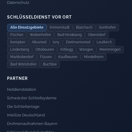
Datenschutz
SCHLÜSSELDIENST VOR ORT
Alle Einsatzgebiete
Immenstadt
Blaichach
Sonthofen
Fischen
Waltenhofen
Bad Hindelang
Oberstdorf
Kempten
Altusried
Isny
Dietmannsried
Leutkirch
Lindenberg
Ottobeuren
Kißlegg
Wangen
Memmingen
Marktoberdorf
Füssen
Kaufbeuren
Mindelheim
Bad Wörishofen
Buchloe
PARTNER
Notdienststation
Schwärzler Schließsysteme
Die Schließanlage
Intellize Deutschland
Drohnenaufnahmen Bayern