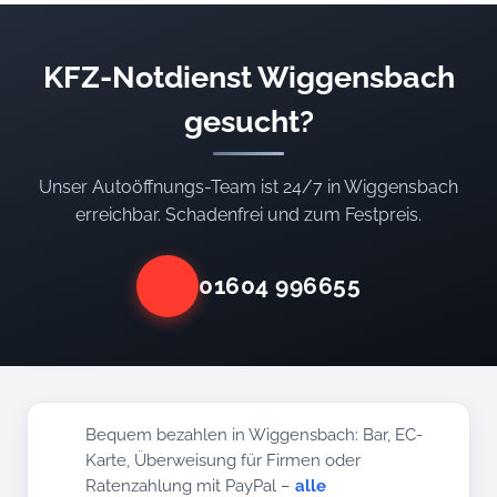
KFZ-Notdienst Wiggensbach
gesucht?
Unser Autoöffnungs-Team ist 24/7 in Wiggensbach
erreichbar. Schadenfrei und zum Festpreis.
01604 996655
Bequem bezahlen in Wiggensbach: Bar, EC-
Karte, Überweisung für Firmen oder
Ratenzahlung mit PayPal –
alle