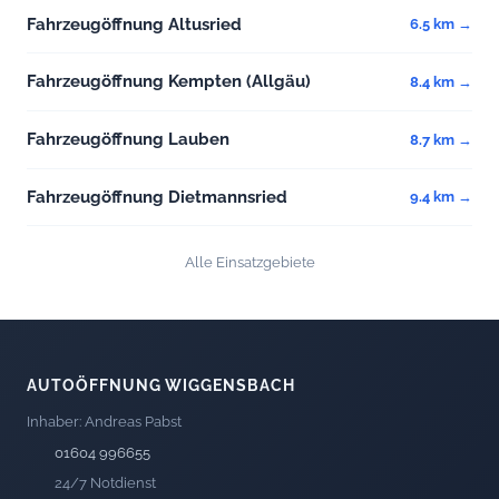
Fahrzeugöffnung Altusried
6.5 km →
Fahrzeugöffnung Kempten (Allgäu)
8.4 km →
Fahrzeugöffnung Lauben
8.7 km →
Fahrzeugöffnung Dietmannsried
9.4 km →
Alle Einsatzgebiete
AUTOÖFFNUNG WIGGENSBACH
Inhaber: Andreas Pabst
01604 996655
24/7 Notdienst