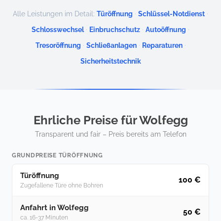
·
·
Alle Leistungen im Detail:
Türöffnung
Schlüssel-Notdienst
·
·
·
Schlosswechsel
Einbruchschutz
Autoöffnung
·
·
·
Tresoröffnung
Schließanlagen
Reparaturen
Sicherheitstechnik
Ehrliche Preise für Wolfegg
Transparent und fair – Preis bereits am Telefon
GRUNDPREISE TÜRÖFFNUNG
Türöffnung
100 €
Zugefallene Türe ohne Bohren
Anfahrt in Wolfegg
50 €
ca. 16-37 Minuten