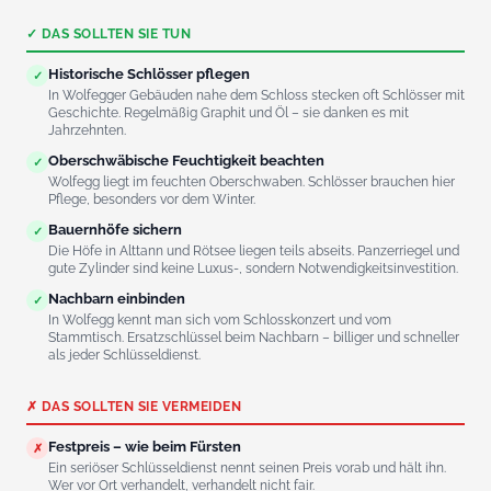
✓ DAS SOLLTEN SIE TUN
Historische Schlösser pflegen
✓
In Wolfegger Gebäuden nahe dem Schloss stecken oft Schlösser mit
Geschichte. Regelmäßig Graphit und Öl – sie danken es mit
Jahrzehnten.
Oberschwäbische Feuchtigkeit beachten
✓
Wolfegg liegt im feuchten Oberschwaben. Schlösser brauchen hier
Pflege, besonders vor dem Winter.
Bauernhöfe sichern
✓
Die Höfe in Alttann und Rötsee liegen teils abseits. Panzerriegel und
gute Zylinder sind keine Luxus-, sondern Notwendigkeitsinvestition.
Nachbarn einbinden
✓
In Wolfegg kennt man sich vom Schlosskonzert und vom
Stammtisch. Ersatzschlüssel beim Nachbarn – billiger und schneller
als jeder Schlüsseldienst.
✗ DAS SOLLTEN SIE VERMEIDEN
Festpreis – wie beim Fürsten
✗
Ein seriöser Schlüsseldienst nennt seinen Preis vorab und hält ihn.
Wer vor Ort verhandelt, verhandelt nicht fair.