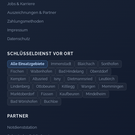
Jobs & Karriere
Auszeichnungen & Partner
Zahlungsmethoden
Impressum
Datenschutz
SCHLÜSSELDIENST VOR ORT
Alle Einsatzgebiete
Immenstadt
Blaichach
Sonthofen
Fischen
Waltenhofen
Bad Hindelang
Oberstdorf
Kempten
Altusried
Isny
Dietmannsried
Leutkirch
Lindenberg
Ottobeuren
Kißlegg
Wangen
Memmingen
Marktoberdorf
Füssen
Kaufbeuren
Mindelheim
Bad Wörishofen
Buchloe
PARTNER
Notdienststation