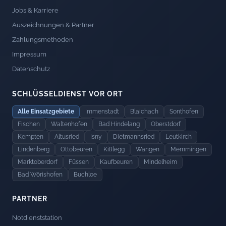
Jobs & Karriere
Auszeichnungen & Partner
Zahlungsmethoden
Impressum
Datenschutz
SCHLÜSSELDIENST VOR ORT
Alle Einsatzgebiete
Immenstadt
Blaichach
Sonthofen
Fischen
Waltenhofen
Bad Hindelang
Oberstdorf
Kempten
Altusried
Isny
Dietmannsried
Leutkirch
Lindenberg
Ottobeuren
Kißlegg
Wangen
Memmingen
Marktoberdorf
Füssen
Kaufbeuren
Mindelheim
Bad Wörishofen
Buchloe
PARTNER
Notdienststation