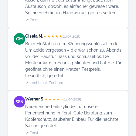
lassen, dann wieder zusammengebaut. Kein
Austausch, obwohl es einfacher gewesen wäre.
So einen ehrlichen Handwerker gibt es selten.
📍 Prem
Gisela M.
★★★★★
26.05.2026
GM
Beim Floßfahren den Wohnungsschlüssel in der
Umkleide vergessen – die war schon zu. Abends
vor der Haustür, nass und schlüssellos. Der
Monteur kam in zwanzig Minuten und hat die Tür
geöffnet ohne einen Kratzer. Festpreis,
freundlich, gerettet.
📍 Lechbruck Zentrum
Werner S.
★★★★☆
14.09.2025
WS
Neuer Sicherheitszylinder für unsere
Ferienwohnung in Forst. Gute Beratung zum
Kopierschutz, sauberer Einbau. Für die nächste
Saison gerüstet.
📍 Forst