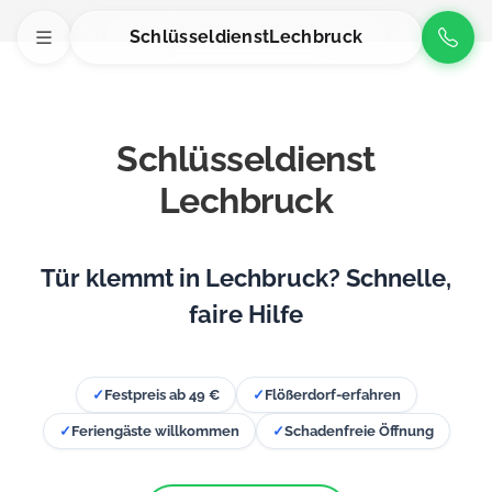
Schlüsseldienst
Lechbruck
Schlüsseldienst
Lechbruck
Tür klemmt in Lechbruck? Schnelle,
faire Hilfe
✓
Festpreis ab 49 €
✓
Flößerdorf-erfahren
✓
Feriengäste willkommen
✓
Schadenfreie Öffnung