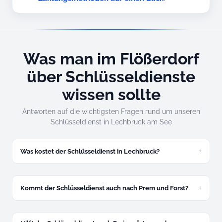
Was man im Flößerdorf
über Schlüsseldienste
wissen sollte
Antworten auf die wichtigsten Fragen rund um unseren
Schlüsseldienst in Lechbruck am See
Was kostet der Schlüsseldienst in Lechbruck?
Zugefallene Tür ab 49 Euro, abgeschlossene ab 89 Euro.
Festpreis am Telefon – am Lech genauso verbindlich wie
überall.
Kommt der Schlüsseldienst auch nach Prem und Forst?
Ja, beide Ortsteile zum gleichen Festpreis, ohne Extra-
Anfahrt.