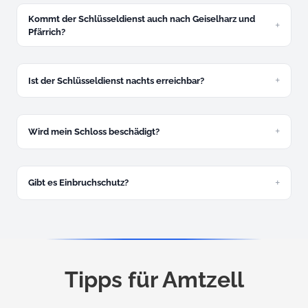
verbindlich.
Kommt der Schlüsseldienst auch nach Geiselharz und
Pfärrich?
Ja, alle Amtzeller Ortsteile sind unser Einsatzgebiet.
Ist der Schlüsseldienst nachts erreichbar?
Ja, 24/7. Nachtzuschlag 30 Euro zwischen 22 und 6 Uhr.
Wird mein Schloss beschädigt?
In den allermeisten Fällen nicht. Schadenfreie Öffnung ist
Standard.
Gibt es Einbruchschutz?
Ja, kostenlose Beratung und Montage von Panzerriegeln
und Sicherheitszylindern.
Tipps für Amtzell