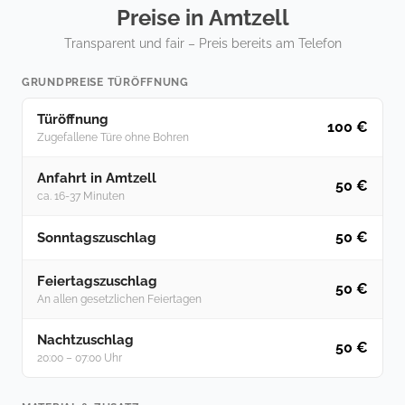
Preise in Amtzell
Transparent und fair – Preis bereits am Telefon
GRUNDPREISE TÜRÖFFNUNG
Türöffnung
100 €
Zugefallene Türe ohne Bohren
Anfahrt in Amtzell
50 €
ca. 16-37 Minuten
50 €
Sonntagszuschlag
Feiertagszuschlag
50 €
An allen gesetzlichen Feiertagen
Nachtzuschlag
50 €
20:00 – 07:00 Uhr