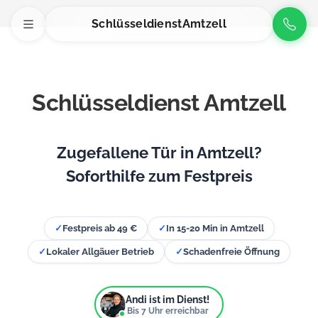
Schlüsseldienst
Amtzell
Schlüsseldienst Amtzell
Zugefallene Tür in Amtzell?
Soforthilfe zum Festpreis
✓
Festpreis ab 49 €
✓
In 15-20 Min in Amtzell
✓
Lokaler Allgäuer Betrieb
✓
Schadenfreie Öffnung
Andi ist im Dienst!
Bis
7
Uhr erreichbar