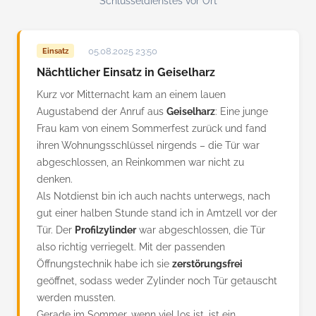
Schlüsseldienstes vor Ort
05.08.2025 23:50
Einsatz
Nächtlicher Einsatz in Geiselharz
Kurz vor Mitternacht kam an einem lauen
Augustabend der Anruf aus
Geiselharz
: Eine junge
Frau kam von einem Sommerfest zurück und fand
ihren Wohnungsschlüssel nirgends – die Tür war
abgeschlossen, an Reinkommen war nicht zu
denken.
Als Notdienst bin ich auch nachts unterwegs, nach
gut einer halben Stunde stand ich in Amtzell vor der
Tür. Der
Profilzylinder
war abgeschlossen, die Tür
also richtig verriegelt. Mit der passenden
Öffnungstechnik habe ich sie
zerstörungsfrei
geöffnet, sodass weder Zylinder noch Tür getauscht
werden mussten.
Gerade im Sommer, wenn viel los ist, ist ein