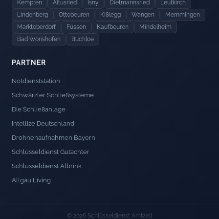
Kempten
Altusried
Isny
Dietmannsried
Leutkirch
Lindenberg
Ottobeuren
Kißlegg
Wangen
Memmingen
Marktoberdorf
Füssen
Kaufbeuren
Mindelheim
Bad Wörishofen
Buchloe
PARTNER
Notdienststation
Schwärzler Schließsysteme
Die Schließanlage
Intellize Deutschland
Drohnenaufnahmen Bayern
Schlüsseldienst Gutachter
Schlüsseldienst Albrink
Allgäu Living
© 2026 Schlüsseldienst Amtzell