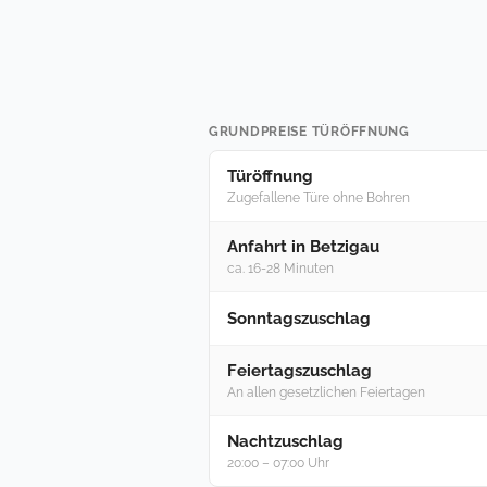
GRUNDPREISE TÜRÖFFNUNG
Türöffnung
Zugefallene Türe ohne Bohren
Anfahrt in Betzigau
ca. 16-28 Minuten
Sonntagszuschlag
Feiertagszuschlag
An allen gesetzlichen Feiertagen
Nachtzuschlag
20:00 – 07:00 Uhr