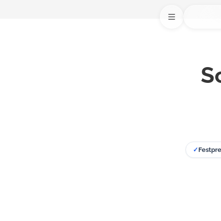
S
✓
Festpre