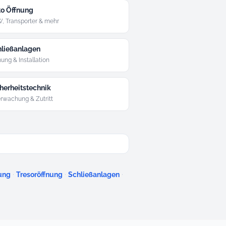
o Öffnung
, Transporter & mehr
ließanlagen
ung & Installation
herheitstechnik
rwachung & Zutritt
·
·
·
ung
Tresoröffnung
Schließanlagen