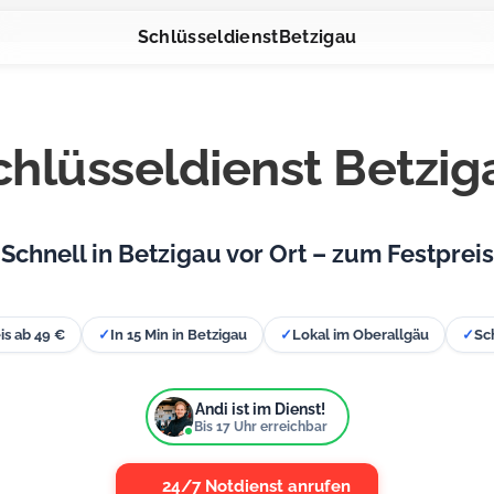
Schlüsseldienst
Betzigau
chlüsseldienst Betzig
Schnell in Betzigau vor Ort – zum Festpreis
is ab 49 €
✓
In 15 Min in Betzigau
✓
Lokal im Oberallgäu
✓
Sc
Andi ist im Dienst!
Bis
17
Uhr erreichbar
24/7 Notdienst anrufen