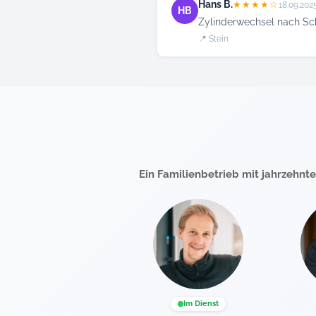
Hans B.
★★★★☆
18.09.202
HB
Zylinderwechsel nach Schl
📍 Stein
Ein Familienbetrieb mit jahrzehnt
Im Dienst