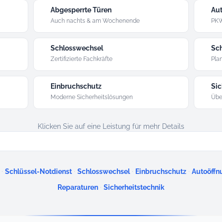
Abgesperrte Türen
Aut
Auch nachts & am Wochenende
PKW
Schlosswechsel
Sch
Zertifizierte Fachkräfte
Plan
Einbruchschutz
Sic
Moderne Sicherheitslösungen
Übe
Klicken Sie auf eine Leistung für mehr Details
·
·
·
·
Schlüssel-Notdienst
Schlosswechsel
Einbruchschutz
Autoöffn
·
Reparaturen
Sicherheitstechnik