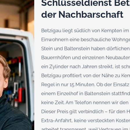
Schlüsseldienst Bet
der Nachbarschaft
Betzigau liegt südlich von Kempten im 
Einwohnern eine beschauliche Wohngem
Stein und Baltenstein haben dörflichen
Bauernhöfen und einzelnen Neubauten. 
ein Zylinder nach Jahren streikt, ist sc
Betzigau profitiert von der Nähe zu K
Regel in nur 15 Minuten. Ob der Einsatz
einem Einzelhof in Baltenstein stattfi
keine Zeit. Am Telefon nennen wir den 
Dieser Preis gilt verbindlich – für den
Extra-Anfahrt, keine versteckten Koste
arbeitet transparent, weil Vertrauen i