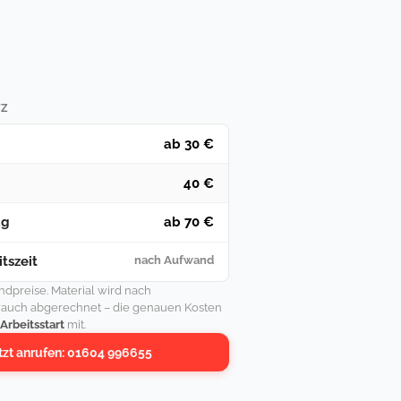
TZ
ab 30 €
40 €
ag
ab 70 €
tszeit
nach Aufwand
undpreise. Material wird nach
rauch abgerechnet – die genauen Kosten
 Arbeitsstart
mit.
tzt anrufen: 01604 996655