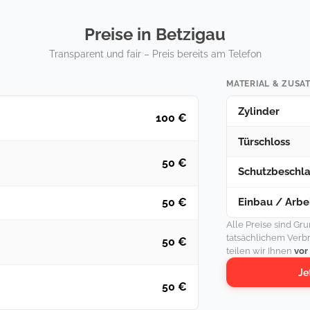
Preise in Betzigau
Transparent und fair – Preis bereits am Telefon
MATERIAL & ZUSA
Zylinder
100 €
Türschloss
50 €
Schutzbeschl
Einbau / Arbei
50 €
Alle Preise sind Gr
tatsächlichem Verb
50 €
teilen wir Ihnen
vor
Je
50 €