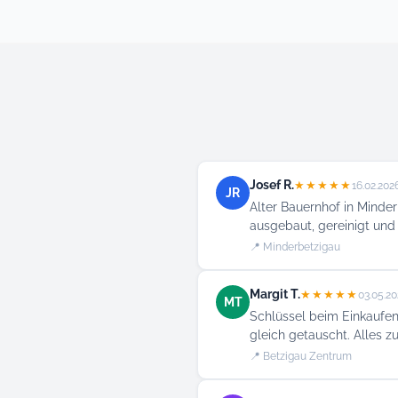
Josef R.
★★★★★
16.02.202
JR
Alter Bauernhof in Minder
ausgebaut, gereinigt und
📍 Minderbetzigau
Margit T.
★★★★★
03.05.2
MT
Schlüssel beim Einkaufen
gleich getauscht. Alles z
📍 Betzigau Zentrum