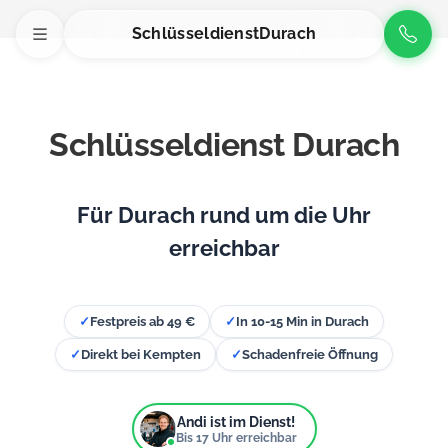
Schlüsseldienst
Durach
Schlüsseldienst Durach
Für Durach rund um die Uhr
erreichbar
✓
Festpreis ab 49 €
✓
In 10-15 Min in Durach
✓
Direkt bei Kempten
✓
Schadenfreie Öffnung
Andi ist im Dienst!
Bis
17
Uhr erreichbar