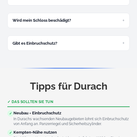
Ja, 24/7. Nachtzuschlag 30 Euro zwischen 22 und 6 Uhr.
Wird mein Schloss beschädigt?
In den allermeisten Fällen nicht.
Gibt es Einbruchschutz?
Ja, kostenlose Beratung und Montage – besonders gefragt
in den Neubaugebieten.
Tipps für Durach
✓ DAS SOLLTEN SIE TUN
Neubau = Einbruchschutz
✓
In Durachs wachsenden Neubaugebieten lohnt sich Einbruchschutz
von Anfang an. Panzerriegel und Sicherheitszylinder.
Kempten-Nähe nutzen
✓