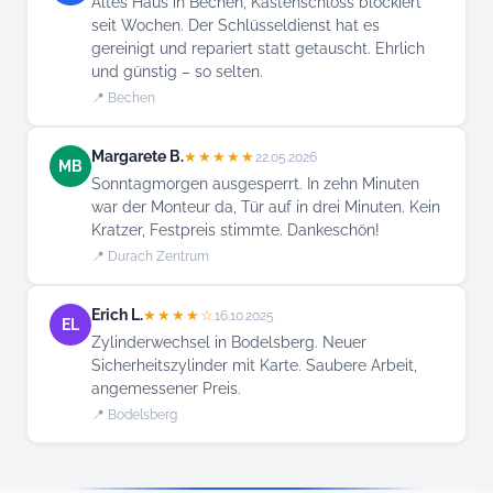
Altes Haus in Bechen, Kastenschloss blockiert
seit Wochen. Der Schlüsseldienst hat es
gereinigt und repariert statt getauscht. Ehrlich
und günstig – so selten.
📍 Bechen
Margarete B.
★★★★★
22.05.2026
MB
Sonntagmorgen ausgesperrt. In zehn Minuten
war der Monteur da, Tür auf in drei Minuten. Kein
Kratzer, Festpreis stimmte. Dankeschön!
📍 Durach Zentrum
Erich L.
★★★★☆
16.10.2025
EL
Zylinderwechsel in Bodelsberg. Neuer
Sicherheitszylinder mit Karte. Saubere Arbeit,
angemessener Preis.
📍 Bodelsberg