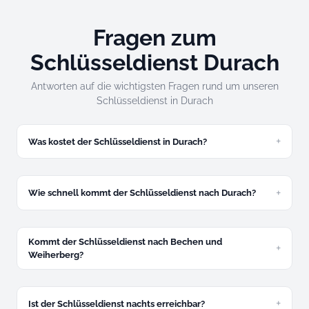
Fragen zum
Schlüsseldienst Durach
Antworten auf die wichtigsten Fragen rund um unseren
Schlüsseldienst in Durach
Was kostet der Schlüsseldienst in Durach?
Ab 49 Euro für zugefallene Türen. Festpreis am Telefon –
verbindlich.
Wie schnell kommt der Schlüsseldienst nach Durach?
In 10 bis 15 Minuten – dank der direkten Nachbarschaft zu
Kempten eine der schnellsten Anfahrten.
Kommt der Schlüsseldienst nach Bechen und
Weiherberg?
Ja, alle Duracher Ortsteile ohne Extra-Anfahrt.
Ist der Schlüsseldienst nachts erreichbar?