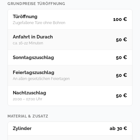
GRUNDPREISE TÜRÖFFNUNG
Türöffnung
100 €
Zugefallene Türe ohne Bohren
Anfahrt in Durach
50 €
ca. 16-22 Minuten
50 €
Sonntagszuschlag
Feiertagszuschlag
50 €
An allen gesetzlichen Feiertagen
Nachtzuschlag
50 €
20:00 – 07:00 Uhr
MATERIAL & ZUSATZ
Zylinder
ab 30 €