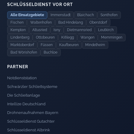
SCHLÜSSELDIENST VOR ORT
Alle Einsatzgebiete
Immenstadt
Blaichach
Sonthofen
Fischen
Waltenhofen
Bad Hindelang
Oberstdorf
Kempten
Altusried
Isny
Dietmannsried
Leutkirch
Lindenberg
Ottobeuren
Kißlegg
Wangen
Memmingen
Marktoberdorf
Füssen
Kaufbeuren
Mindelheim
Bad Wörishofen
Buchloe
PARTNER
Notdienststation
Schwärzler Schließsysteme
Die Schließanlage
Intellize Deutschland
Drohnenaufnahmen Bayern
Schlüsseldienst Gutachter
Schlüsseldienst Albrink