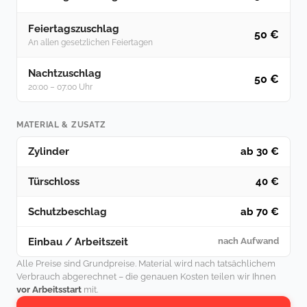
Feiertagszuschlag
50 €
An allen gesetzlichen Feiertagen
Nachtzuschlag
50 €
20:00 – 07:00 Uhr
MATERIAL & ZUSATZ
Zylinder
ab 30 €
Türschloss
40 €
Schutzbeschlag
ab 70 €
Einbau / Arbeitszeit
nach Aufwand
Alle Preise sind Grundpreise. Material wird nach tatsächlichem
Verbrauch abgerechnet – die genauen Kosten teilen wir Ihnen
vor Arbeitsstart
mit.