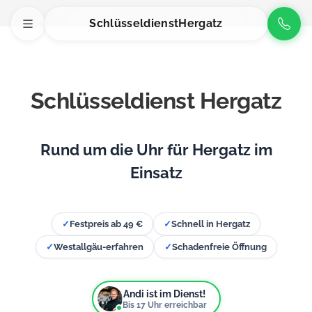
Schlüsseldienst
Hergatz
Schlüsseldienst Hergatz
Rund um die Uhr für Hergatz im
Einsatz
✓
Festpreis ab 49 €
✓
Schnell in Hergatz
✓
Westallgäu-erfahren
✓
Schadenfreie Öffnung
Andi ist im Dienst!
Bis
17
Uhr erreichbar