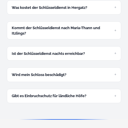
Was kostet der Schlüsseldienst in Hergatz?
Ab 49 Euro. Festpreis am Telefon, verbindlich.
Kommt der Schlüsseldienst nach Maria-Thann und
Itzlings?
Ja, alle Ortsteile ohne Extra-Anfahrt.
Ist der Schlüsseldienst nachts erreichbar?
Ja, 24/7. Nachtzuschlag 30 Euro.
Wird mein Schloss beschädigt?
In den allermeisten Fällen nicht.
Gibt es Einbruchschutz für ländliche Höfe?
Ja, kostenlose Beratung. Panzerriegel und
Sicherheitszylinder – gerade für abgelegene Lagen wichtig.