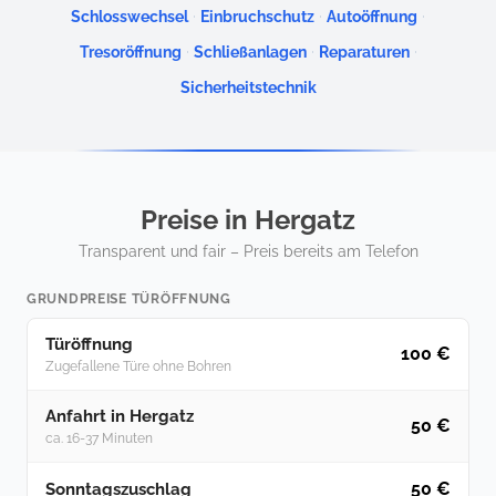
·
·
·
Schlosswechsel
Einbruchschutz
Autoöffnung
·
·
·
Tresoröffnung
Schließanlagen
Reparaturen
Sicherheitstechnik
Preise in Hergatz
Transparent und fair – Preis bereits am Telefon
GRUNDPREISE TÜRÖFFNUNG
Türöffnung
100 €
Zugefallene Türe ohne Bohren
Anfahrt in Hergatz
50 €
ca. 16-37 Minuten
50 €
Sonntagszuschlag