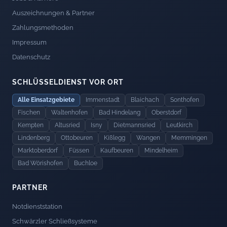
Auszeichnungen & Partner
Zahlungsmethoden
Impressum
Datenschutz
SCHLÜSSELDIENST VOR ORT
Alle Einsatzgebiete
Immenstadt
Blaichach
Sonthofen
Fischen
Waltenhofen
Bad Hindelang
Oberstdorf
Kempten
Altusried
Isny
Dietmannsried
Leutkirch
Lindenberg
Ottobeuren
Kißlegg
Wangen
Memmingen
Marktoberdorf
Füssen
Kaufbeuren
Mindelheim
Bad Wörishofen
Buchloe
PARTNER
Notdienststation
Schwärzler Schließsysteme