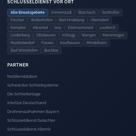
SCHLÜSSELDIENST VOR ORT
Alle Einsatzgebiete
Immenstadt
Blaichach
Sonthofen
Fischen
Waltenhofen
Bad Hindelang
Oberstdorf
Kempten
Altusried
Isny
Dietmannsried
Leutkirch
Lindenberg
Ottobeuren
Kißlegg
Wangen
Memmingen
Marktoberdorf
Füssen
Kaufbeuren
Mindelheim
Bad Wörishofen
Buchloe
PARTNER
Notdienststation
Schwärzler Schließsysteme
Die Schließanlage
Intellize Deutschland
Drohnenaufnahmen Bayern
Schlüsseldienst Gutachter
Schlüsseldienst Albrink