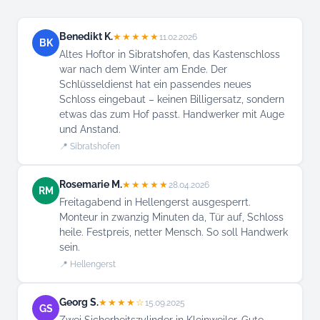
Benedikt K.
★★★★★
11.02.2026
BK
Altes Hoftor in Sibratshofen, das Kastenschloss
war nach dem Winter am Ende. Der
Schlüsseldienst hat ein passendes neues
Schloss eingebaut – keinen Billigersatz, sondern
etwas das zum Hof passt. Handwerker mit Auge
und Anstand.
📍 Sibratshofen
Rosemarie M.
★★★★★
28.04.2026
RM
Freitagabend in Hellengerst ausgesperrt.
Monteur in zwanzig Minuten da, Tür auf, Schloss
heile. Festpreis, netter Mensch. So soll Handwerk
sein.
📍 Hellengerst
Georg S.
★★★★☆
15.09.2025
GS