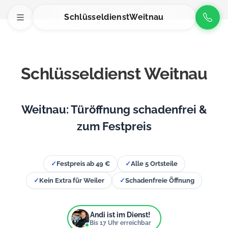
Schlüsseldienst
Weitnau
Schlüsseldienst Weitnau
Weitnau: Türöffnung schadenfrei &
zum Festpreis
✓
Festpreis ab 49 €
✓
Alle 5 Ortsteile
✓
Kein Extra für Weiler
✓
Schadenfreie Öffnung
Andi ist im Dienst!
Bis
17
Uhr erreichbar