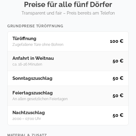
Preise für alle fünf Dörfer
Transparent und fair – Preis bereits am Telefon
GRUNDPREISE TÜRÖFFNUNG
Türöffnung
100 €
Zugefallene Türe ohne Bohren
Anfahrt in Weitnau
50 €
ca. 16-26 Minuten
50 €
Sonntagszuschlag
Feiertagszuschlag
50 €
An allen gesetzlichen Feiertagen
Nachtzuschlag
50 €
20:00 – 07:00 Uhr
MATERIAL & ZUSATZ