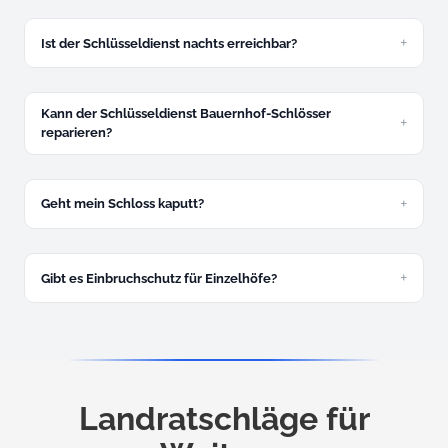
Ja – Hellengerst, Kleinweiler, Seltmans, Sibratshofen und
Wengen. Kein Extra für ländliche Lagen.
Ist der Schlüsseldienst nachts erreichbar?
Rund um die Uhr. Nachtzuschlag 30 Euro.
Kann der Schlüsseldienst Bauernhof-Schlösser
reparieren?
Ja, das gehört in Weitnau zum Alltag. Kastenschlösser
reparieren wir wenn möglich.
Geht mein Schloss kaputt?
In den allermeisten Fällen nicht.
Gibt es Einbruchschutz für Einzelhöfe?
Ja, besonders für abgelegene Höfe in Wengen und
Sibratshofen. Kostenlose Beratung.
Landratschläge für