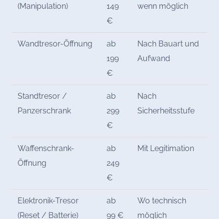
(Manipulation)
149
wenn möglich
€
Wandtresor-Öffnung
ab
Nach Bauart und
199
Aufwand
€
Standtresor /
ab
Nach
Panzerschrank
299
Sicherheitsstufe
€
Waffenschrank-
ab
Mit Legitimation
Öffnung
249
€
Elektronik-Tresor
ab
Wo technisch
(Reset / Batterie)
99 €
möglich