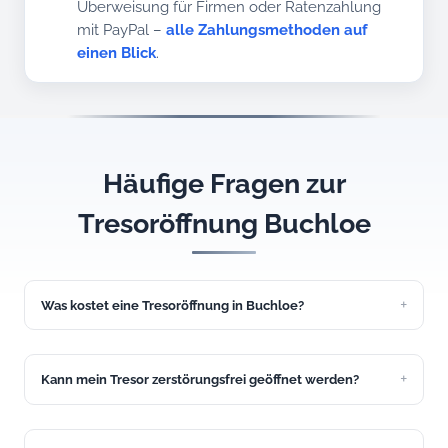
Überweisung für Firmen oder Ratenzahlung
mit PayPal –
alle Zahlungsmethoden auf
einen Blick
.
Häufige Fragen zur
Tresoröffnung Buchloe
Was kostet eine Tresoröffnung in Buchloe?
Eine einfache Möbeltresor-Öffnung beginnt beim Festpreis
ab 149 Euro. Der genaue Preis hängt von Tresortyp und
Aufwand ab und wird Ihnen vorab am Telefon genannt.
Kann mein Tresor zerstörungsfrei geöffnet werden?
In vielen Fällen ja. Wir arbeiten bevorzugt mit Manipulation
und Dekodierung. Nur wenn es nicht anders geht, kommt