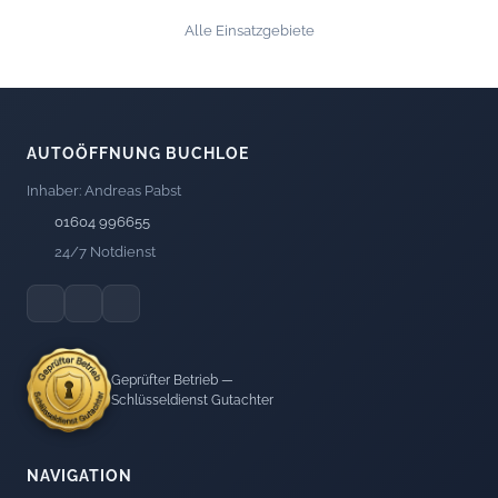
Alle Einsatzgebiete
AUTOÖFFNUNG BUCHLOE
Inhaber: Andreas Pabst
01604 996655
24/7 Notdienst
Geprüfter Betrieb —
Schlüsseldienst Gutachter
NAVIGATION