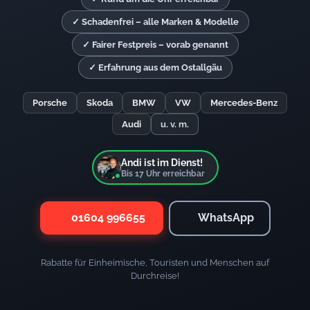
✓ Schadenfrei – alle Marken & Modelle
✓ Fairer Festpreis – vorab genannt
✓ Erfahrung aus dem Ostallgäu
Porsche
Skoda
BMW
VW
Mercedes-Benz
Audi
u. v. m.
Andi ist im Dienst!
Bis
17
Uhr erreichbar
01604 996655
WhatsApp
Rabatte für Einheimische, Touristen und Menschen auf
Durchreise!