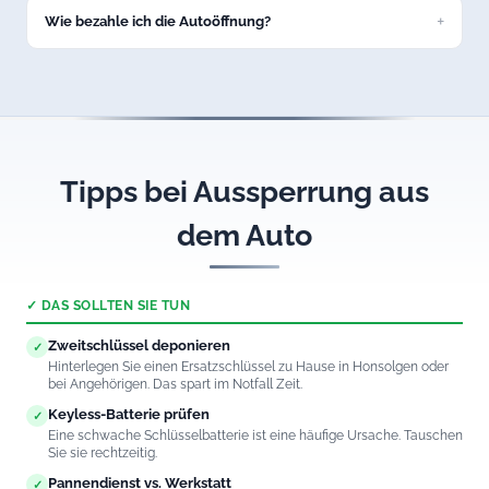
schadenfreie Fahrzeugöffnung in Buchloe.
Wie bezahle ich die Autoöffnung?
Bar, per EC-Karte oder Überweisung. Sie erhalten eine
ordentliche Rechnung über den vereinbarten Festpreis.
Tipps bei Aussperrung aus
dem Auto
✓ DAS SOLLTEN SIE TUN
Zweitschlüssel deponieren
✓
Hinterlegen Sie einen Ersatzschlüssel zu Hause in Honsolgen oder
bei Angehörigen. Das spart im Notfall Zeit.
Keyless-Batterie prüfen
✓
Eine schwache Schlüsselbatterie ist eine häufige Ursache. Tauschen
Sie sie rechtzeitig.
Pannendienst vs. Werkstatt
✓