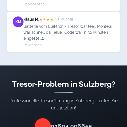
📍 Moosbach
Klaus M.
★★★★☆
21.06.2025
KM
Batterie vom Elektronik-Tresor war leer. Monteur
war schnell da, neuer Code war in 30 Minuten
eingestellt.
📍 Seebach
Tresor-Problem in Sulzberg?
Professionelle Tresoröffnung in Sulzberg – rufen Sie
uns jetzt an!
01604 996655