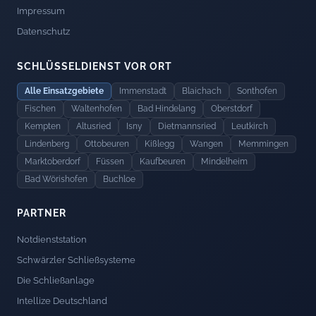
Impressum
Datenschutz
SCHLÜSSELDIENST VOR ORT
Alle Einsatzgebiete
Immenstadt
Blaichach
Sonthofen
Fischen
Waltenhofen
Bad Hindelang
Oberstdorf
Kempten
Altusried
Isny
Dietmannsried
Leutkirch
Lindenberg
Ottobeuren
Kißlegg
Wangen
Memmingen
Marktoberdorf
Füssen
Kaufbeuren
Mindelheim
Bad Wörishofen
Buchloe
PARTNER
Notdienststation
Schwärzler Schließsysteme
Die Schließanlage
Intellize Deutschland