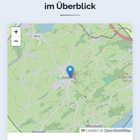
im Überblick
+
−
Leaflet
|
© OpenStreetMap