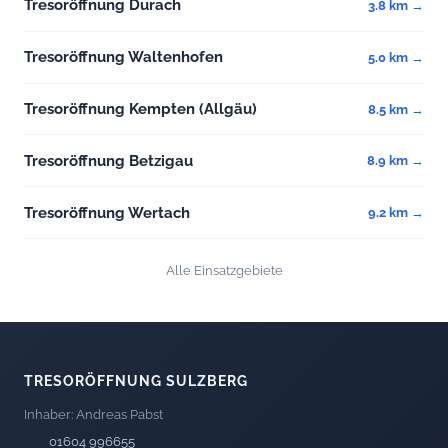
Tresoröffnung Durach
3.8 km →
Tresoröffnung Waltenhofen
5.0 km →
Tresoröffnung Kempten (Allgäu)
8.5 km →
Tresoröffnung Betzigau
8.9 km →
Tresoröffnung Wertach
9.2 km →
Alle Einsatzgebiete
TRESORÖFFNUNG SULZBERG
Inhaber: Andreas Pabst
01604 996655