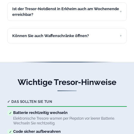
Notschlüssel oder eine externe Stromversorgung öffnen.
Ist der Tresor-Notdienst in Erkheim auch am Wochenende
Unser Service in Erkheim hilft schnell.
erreichbar?
Ja, unser Tresoröffnungs-Service in Erkheim ist 24/7
erreichbar, auch an Wochenenden und Feiertagen.
Können Sie auch Waffenschränke öffnen?
Ja, wir öffnen Waffenschränke aller Sicherheitsstufen in
Erkheim. Natürlich unter Beachtung aller waffenrechtlichen
Vorschriften.
Wichtige Tresor-Hinweise
✓ DAS SOLLTEN SIE TUN
Batterie rechtzeitig wechseln
✓
Elektronische Tresore warnen per Piepston vor leerer Batterie.
Wechseln Sie rechtzeitig.
Code sicher aufbewahren
✓