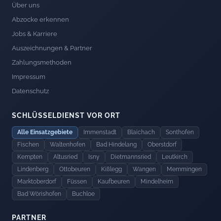
Über uns
Abzocke erkennen
Jobs & Karriere
Auszeichnungen & Partner
Zahlungsmethoden
Impressum
Datenschutz
SCHLÜSSELDIENST VOR ORT
Alle Einsatzgebiete
Immenstadt
Blaichach
Sonthofen
Fischen
Waltenhofen
Bad Hindelang
Oberstdorf
Kempten
Altusried
Isny
Dietmannsried
Leutkirch
Lindenberg
Ottobeuren
Kißlegg
Wangen
Memmingen
Marktoberdorf
Füssen
Kaufbeuren
Mindelheim
Bad Wörishofen
Buchloe
PARTNER