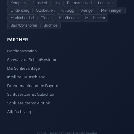
Kempten
Altusried
Isny
Dietmannsried
Leutkirch
Lindenberg
Ottobeuren
Kißlegg
Wangen
Memmingen
Marktoberdorf
Füssen
Kaufbeuren
Mindelheim
Bad Wörishofen
Buchloe
PARTNER
Notdienststation
Schwärzler Schließsysteme
Die Schließanlage
Intellize Deutschland
Drohnenaufnahmen Bayern
Schlüsseldienst Gutachter
Schlüsseldienst Albrink
Allgäu Living
© 2026 Tresoröffnung Hergensweiler