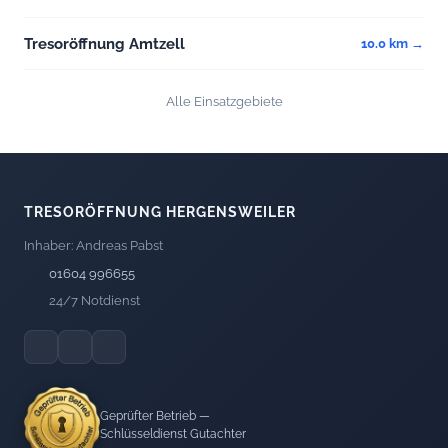
Tresoröffnung Amtzell
10.0 km →
Alle Einsatzgebiete
TRESORÖFFNUNG HERGENSWEILER
Inhaber: Andreas Pabst
01604 996655
24/7 Notdienst
Geprüfter Betrieb —
Schlüsseldienst Gutachter