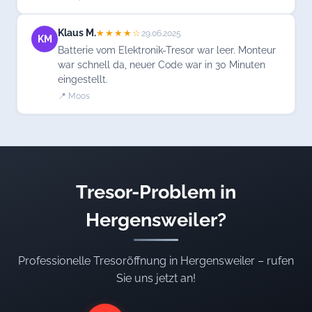
Klaus M.
★★★★☆
29.06.2025
KM
Batterie vom Elektronik-Tresor war leer. Monteur
war schnell da, neuer Code war in 30 Minuten
eingestellt.
📍 Moos
Tresor-Problem in
Hergensweiler?
Professionelle Tresoröffnung in Hergensweiler – rufen
Sie uns jetzt an!