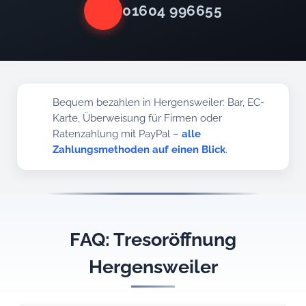
01604 996655
Bequem bezahlen in Hergensweiler: Bar, EC-
Karte, Überweisung für Firmen oder
Ratenzahlung mit PayPal –
alle
Zahlungsmethoden auf einen Blick
.
FAQ: Tresoröffnung
Hergensweiler