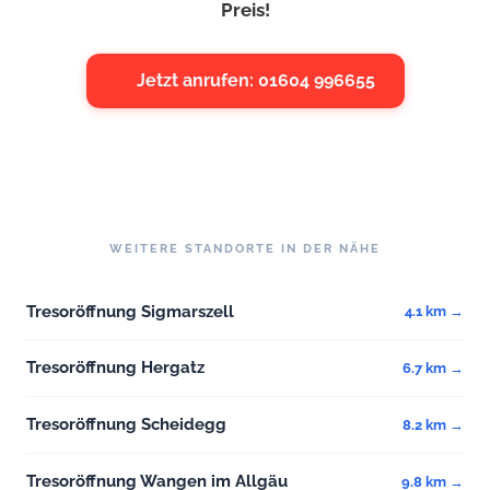
Preis!
Jetzt anrufen: 01604 996655
WEITERE STANDORTE IN DER NÄHE
Tresoröffnung Sigmarszell
4.1 km →
Tresoröffnung Hergatz
6.7 km →
Tresoröffnung Scheidegg
8.2 km →
Tresoröffnung Wangen im Allgäu
9.8 km →