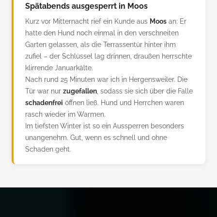
Spätabends ausgesperrt in Moos
Kurz vor Mitternacht rief ein Kunde aus
Moos
an: Er
hatte den Hund noch einmal in den verschneiten
Garten gelassen, als die Terrassentür hinter ihm
zufiel – der Schlüssel lag drinnen, draußen herrschte
klirrende Januarkälte.
Nach rund 25 Minuten war ich in Hergensweiler. Die
Tür war nur
zugefallen
, sodass sie sich über die Falle
schadenfrei
öffnen ließ. Hund und Herrchen waren
rasch wieder im Warmen.
Im tiefsten Winter ist so ein Aussperren besonders
unangenehm. Gut, wenn es schnell und ohne
Schaden geht.