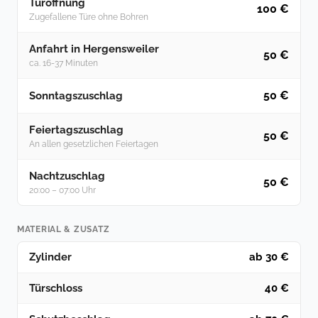
Türöffnung
100 €
Zugefallene Türe ohne Bohren
Anfahrt in Hergensweiler
50 €
ca. 16-37 Minuten
50 €
Sonntagszuschlag
Feiertagszuschlag
50 €
An allen gesetzlichen Feiertagen
Nachtzuschlag
50 €
20:00 – 07:00 Uhr
MATERIAL & ZUSATZ
Zylinder
ab 30 €
Türschloss
40 €