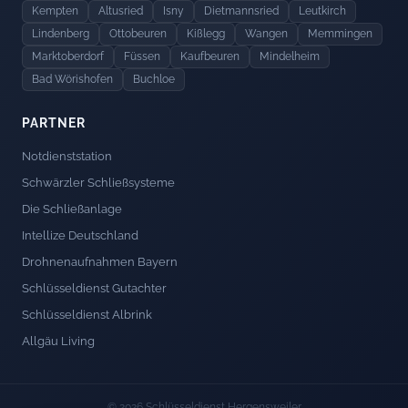
Kempten
Altusried
Isny
Dietmannsried
Leutkirch
Lindenberg
Ottobeuren
Kißlegg
Wangen
Memmingen
Marktoberdorf
Füssen
Kaufbeuren
Mindelheim
Bad Wörishofen
Buchloe
PARTNER
Notdienststation
Schwärzler Schließsysteme
Die Schließanlage
Intellize Deutschland
Drohnenaufnahmen Bayern
Schlüsseldienst Gutachter
Schlüsseldienst Albrink
Allgäu Living
© 2026 Schlüsseldienst Hergensweiler