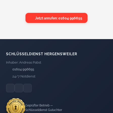
Jetzt anrufen: 01604 996655
SCHLÜSSELDIENST HERGENSWEILER
Inhaber: Andreas Pabst
01604 996655
24/7 Notdienst
Geprüfter Betrieb —
Schlüsseldienst Gutachter