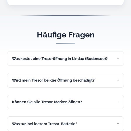
Häufige Fragen
Was kostet eine Tresoröffnung in Lindau (Bodensee)?
Eine einfache Tresoröffnung kostet ab 149 Euro. Den
genauen Festpreis nennen wir Ihnen vor dem Einsatz in
Lindau (Bodensee).
Wird mein Tresor bei der Öffnung beschädigt?
Wir versuchen immer, den Tresor zerstörungsfrei zu öffnen.
Bei den meisten Einsätzen in Lindau (Bodensee) gelingt das.
Können Sie alle Tresor-Marken öffnen?
Ja, wir öffnen Tresore aller gängigen Marken: Burg-Wächter,
Format, Hartmann, Atlas und viele weitere.
Was tun bei leerem Tresor-Batterie?