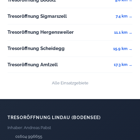
Tresoröffnung Sigmarszell
7.4 km →
Tresoröffnung Hergensweiler
11.1 km →
Tresoröffnung Scheidegg
15.9 km →
Tresoröffnung Amtzell
17.3 km →
Alle Einsatzgebiete
TRESORÖFFNUNG LINDAU (BODENSEE)
Inhaber: Andreas Pabst
01604 996655