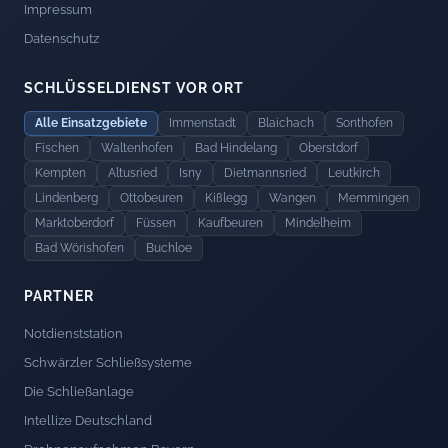
Impressum
Datenschutz
SCHLÜSSELDIENST VOR ORT
Alle Einsatzgebiete
Immenstadt
Blaichach
Sonthofen
Fischen
Waltenhofen
Bad Hindelang
Oberstdorf
Kempten
Altusried
Isny
Dietmannsried
Leutkirch
Lindenberg
Ottobeuren
Kißlegg
Wangen
Memmingen
Marktoberdorf
Füssen
Kaufbeuren
Mindelheim
Bad Wörishofen
Buchloe
PARTNER
Notdienststation
Schwärzler Schließsysteme
Die Schließanlage
Intellize Deutschland