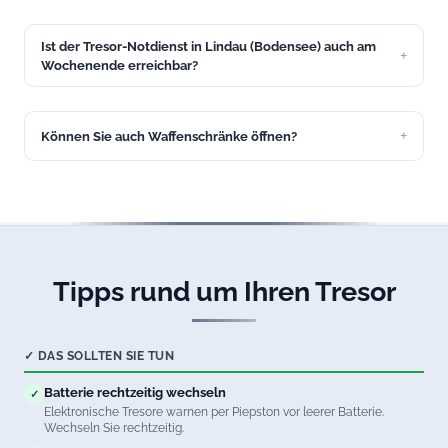
Rufen Sie uns an. Oft lässt sich der Tresor über den
Notschlüssel oder eine externe Stromversorgung öffnen.
Ist der Tresor-Notdienst in Lindau (Bodensee) auch am
Unser Service in Lindau (Bodensee) hilft schnell.
Wochenende erreichbar?
Ja, unser Tresoröffnungs-Service in Lindau (Bodensee) ist
24/7 erreichbar, auch an Wochenenden und Feiertagen.
Können Sie auch Waffenschränke öffnen?
Ja, wir öffnen Waffenschränke aller Sicherheitsstufen in
Lindau (Bodensee). Natürlich unter Beachtung aller
waffenrechtlichen Vorschriften.
Tipps rund um Ihren Tresor
✓ DAS SOLLTEN SIE TUN
Batterie rechtzeitig wechseln
✓
Elektronische Tresore warnen per Piepston vor leerer Batterie.
Wechseln Sie rechtzeitig.