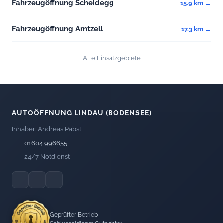
Fahrzeugöffnung Scheidegg
15.9 km →
Fahrzeugöffnung Amtzell
17.3 km →
Alle Einsatzgebiete
AUTOÖFFNUNG LINDAU (BODENSEE)
Inhaber: Andreas Pabst
01604 996655
24/7 Notdienst
Geprüfter Betrieb —