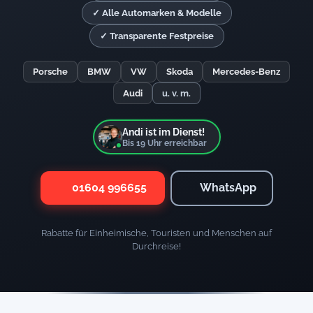
✓ Alle Automarken & Modelle
✓ Transparente Festpreise
Porsche
BMW
VW
Skoda
Mercedes-Benz
Audi
u. v. m.
Andi ist im Dienst!
Bis
19
Uhr erreichbar
01604 996655
WhatsApp
Rabatte für Einheimische, Touristen und Menschen auf
Durchreise!