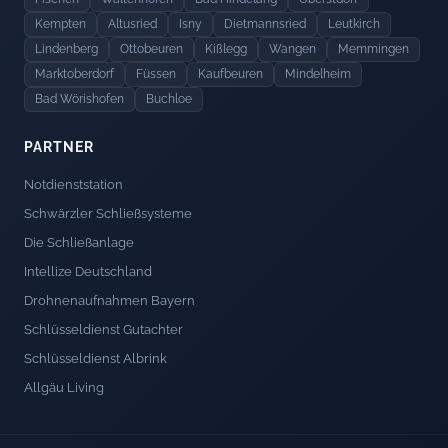
Kempten
Altusried
Isny
Dietmannsried
Leutkirch
Lindenberg
Ottobeuren
Kißlegg
Wangen
Memmingen
Marktoberdorf
Füssen
Kaufbeuren
Mindelheim
Bad Wörishofen
Buchloe
PARTNER
Notdienststation
Schwärzler Schließsysteme
Die Schließanlage
Intellize Deutschland
Drohnenaufnahmen Bayern
Schlüsseldienst Gutachter
Schlüsseldienst Albrink
Allgäu Living