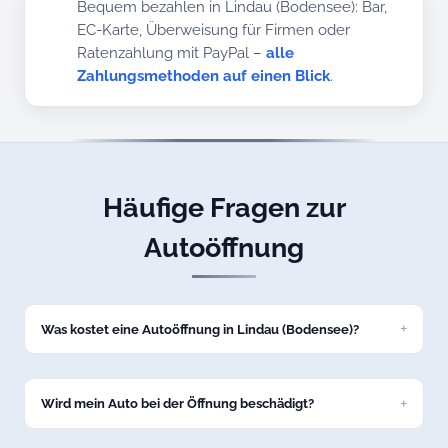
Bequem bezahlen in Lindau (Bodensee): Bar,
EC-Karte, Überweisung für Firmen oder
Ratenzahlung mit PayPal –
alle
Zahlungsmethoden auf einen Blick
.
Häufige Fragen zur
Autoöffnung
Was kostet eine Autoöffnung in Lindau (Bodensee)?
Eine Standard-Autoöffnung kostet bei uns ab 69 Euro zum
Festpreis. Den genauen Preis nennen wir Ihnen am Telefon,
bevor wir nach Lindau (Bodensee) losfahren.
Wird mein Auto bei der Öffnung beschädigt?
Nein, wir öffnen Ihr Fahrzeug in Lindau (Bodensee)