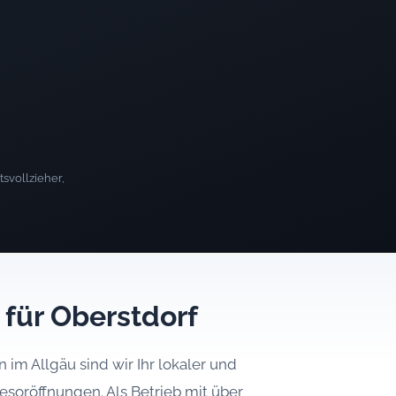
svollzieher,
 für Oberstdorf
im Allgäu sind wir Ihr lokaler und
resoröffnungen. Als Betrieb mit über