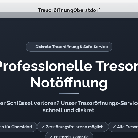
Tresoröffnung
Oberstdorf
Diskrete Tresoröffnung & Safe-Service
Professionelle Tresor
Notöffnung
r Schlüssel verloren? Unser Tresoröffnungs-Service 
schnell und diskret.
en für Oberstdorf
✓ Zerstörungsfrei wenn möglich
✓ Alle Treso
✓ Festpreis-Garantie