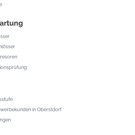
e
artung
össer
hlösser
Tresoren
ionsprüfung
sstufe
ewerbekunden in Oberstdorf
ungen