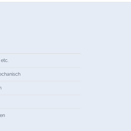
 etc.
mechanisch
n
ren