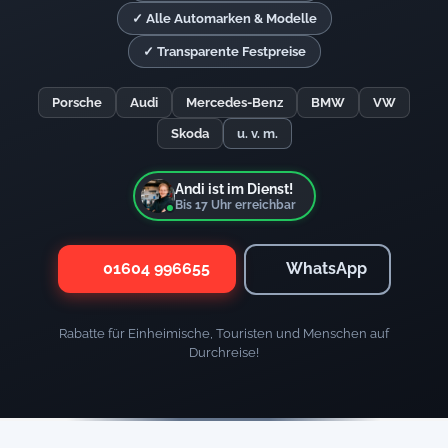
✓ Alle Automarken & Modelle
✓ Transparente Festpreise
Porsche
Audi
Mercedes-Benz
BMW
VW
Skoda
u. v. m.
Andi ist im Dienst!
Bis
17
Uhr erreichbar
01604 996655
WhatsApp
Rabatte für Einheimische, Touristen und Menschen auf
Durchreise!