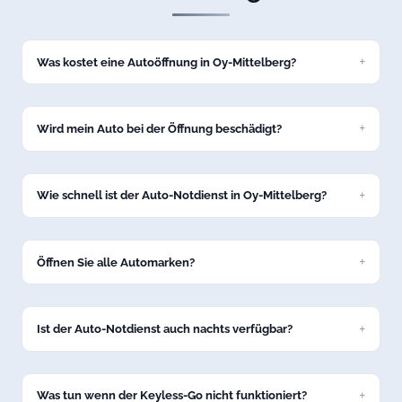
Was kostet eine Autoöffnung in Oy-Mittelberg?
Eine Standard-Autoöffnung kostet bei uns ab 69 Euro zum
Festpreis. Den genauen Preis nennen wir Ihnen am Telefon,
bevor wir nach Oy-Mittelberg losfahren.
Wird mein Auto bei der Öffnung beschädigt?
Nein, wir öffnen Ihr Fahrzeug in Oy-Mittelberg schadenfrei
mit professionellem Spezialwerkzeug. Keine Kratzer, keine
Dellen.
Wie schnell ist der Auto-Notdienst in Oy-Mittelberg?
In der Regel sind wir innerhalb von 15 bis 30 Minuten in Oy-
Mittelberg bei Ihrem Fahrzeug.
Öffnen Sie alle Automarken?
Ja, unser Service in Oy-Mittelberg umfasst alle gängigen
Marken: VW, BMW, Mercedes, Audi, Opel, Ford, Toyota und
viele weitere.
Ist der Auto-Notdienst auch nachts verfügbar?
Ja, unsere Autoöffnung in Oy-Mittelberg ist 24/7 erreichbar
– auch nachts und an Feiertagen.
Was tun wenn der Keyless-Go nicht funktioniert?