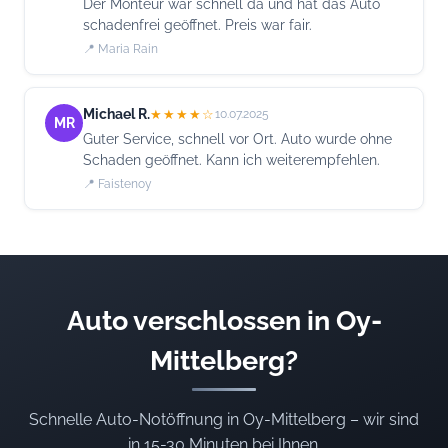
Der Monteur war schnell da und hat das Auto
schadenfrei geöffnet. Preis war fair.
📍 Maria Rain
Michael R.
★★★★☆
10.07.2025
MR
Guter Service, schnell vor Ort. Auto wurde ohne
Schaden geöffnet. Kann ich weiterempfehlen.
📍 Faistenoy
Auto verschlossen in Oy-
Mittelberg?
Schnelle Auto-Notöffnung in Oy-Mittelberg – wir sind
in 15-30 Minuten bei Ihnen.