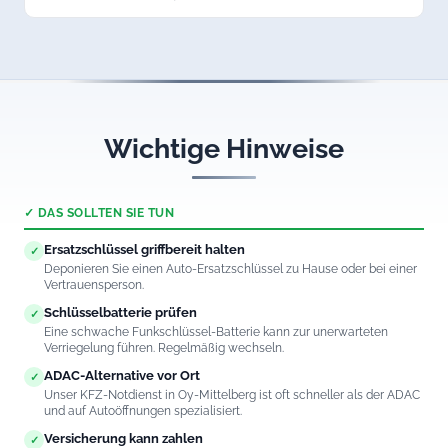
Rufen Sie uns an. Wir öffnen auch Fahrzeuge mit defektem
Keyless-Go-System in Oy-Mittelberg professionell und
schadenfrei.
Wichtige Hinweise
✓ DAS SOLLTEN SIE TUN
Ersatzschlüssel griffbereit halten
✓
Deponieren Sie einen Auto-Ersatzschlüssel zu Hause oder bei einer
Vertrauensperson.
Schlüsselbatterie prüfen
✓
Eine schwache Funkschlüssel-Batterie kann zur unerwarteten
Verriegelung führen. Regelmäßig wechseln.
ADAC-Alternative vor Ort
✓
Unser KFZ-Notdienst in Oy-Mittelberg ist oft schneller als der ADAC
und auf Autoöffnungen spezialisiert.
Versicherung kann zahlen
✓