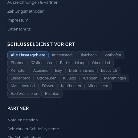
Auszeichnungen & Partner
Zahlungsmethoden
Impressum
Datenschutz
SCHLÜSSELDIENST VOR ORT
Alle Einsatzgebiete
Immenstadt
Blaichach
Sonthofen
Fischen
Waltenhofen
Bad Hindelang
Oberstdorf
Kempten
Altusried
Isny
Dietmannsried
Leutkirch
Lindenberg
Ottobeuren
Kißlegg
Wangen
Memmingen
Marktoberdorf
Füssen
Kaufbeuren
Mindelheim
Bad Wörishofen
Buchloe
PARTNER
Notdienststation
Schwärzler Schließsysteme
Die Schließanlage