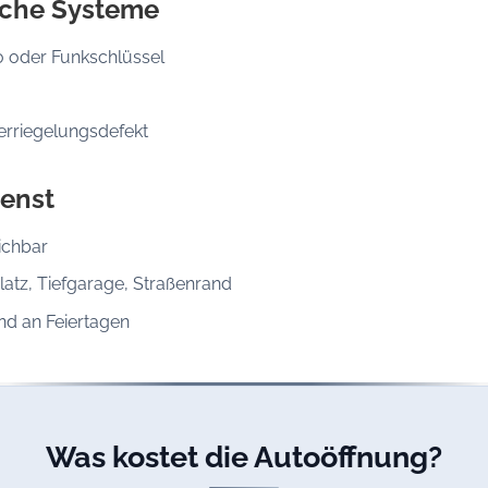
sche Systeme
o oder Funkschlüssel
erriegelungsdefekt
enst
ichbar
latz, Tiefgarage, Straßenrand
d an Feiertagen
Was kostet die Autoöffnung?