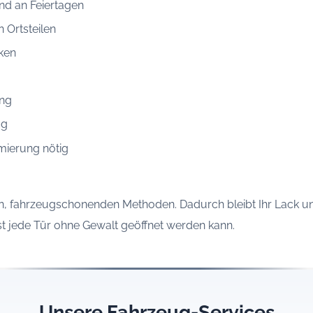
nd an Feiertagen
 Ortsteilen
ken
ung
gg
mierung nötig
en, fahrzeugschonenden Methoden. Dadurch bleibt Ihr Lack u
ast jede Tür ohne Gewalt geöffnet werden kann.
Unsere Fahrzeug-Services