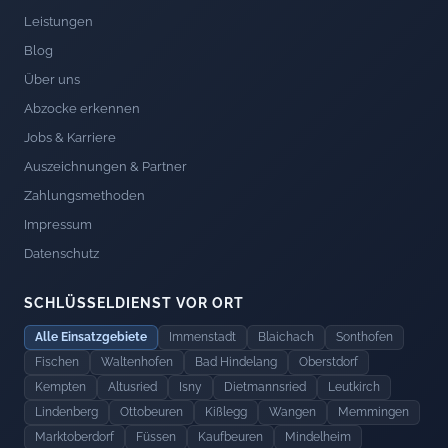
Leistungen
Blog
Über uns
Abzocke erkennen
Jobs & Karriere
Auszeichnungen & Partner
Zahlungsmethoden
Impressum
Datenschutz
SCHLÜSSELDIENST VOR ORT
Alle Einsatzgebiete
Immenstadt
Blaichach
Sonthofen
Fischen
Waltenhofen
Bad Hindelang
Oberstdorf
Kempten
Altusried
Isny
Dietmannsried
Leutkirch
Lindenberg
Ottobeuren
Kißlegg
Wangen
Memmingen
Marktoberdorf
Füssen
Kaufbeuren
Mindelheim