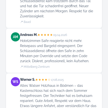
Schlüsseldienst kam trotzdem durch das Tal
und hat die Tür schadenfrei geöffnet. Neuer
Zylinder am nächsten Morgen. Respekt für die
Zuverlässigkeit.
📍 Baad
Andreas M.
★★★★★
09.04.2026
AM
Hotelzimmer-Safe reagierte nicht mehr.
Reisepass und Bargeld eingesperrt. Der
Schlüsseldienst öffnete den Safe in zehn
Minuten per Override und setzte den Code
zurück. Diskret, professionell, kein Aufsehen.
📍 Mittelberg Zentrum
Werner S.
★★★★☆
17.08.2025
WS
Altes Walser Holzhaus in Bödmen – das
Kastenschloss hat sich nach dem Sommer
festgefressen. Der Techniker hat es behutsam
repariert. Gute Arbeit, Respekt vor dem Haus.
Etwas längere Anfahrt, aber verständlich für das