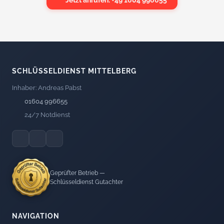
SCHLÜSSELDIENST MITTELBERG
Inhaber: Andreas Pabst
01604 996655
24/7 Notdienst
Geprüfter Betrieb —
Schlüsseldienst Gutachter
NAVIGATION