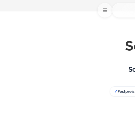
S
Sc
✓
Festpreis