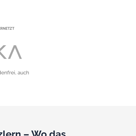
ERNETZT
denfrei, auch
zlern – Wo das