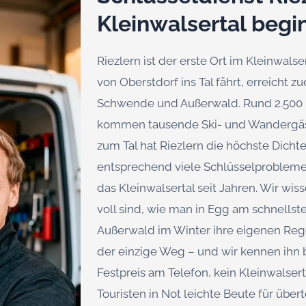
Kleinwalsertal begi
Riezlern ist der erste Ort im Kleinwals
von Oberstdorf ins Tal fährt, erreicht z
Schwende und Außerwald. Rund 2.500 
kommen tausende Ski- und Wandergäste
zum Tal hat Riezlern die höchste Dich
entsprechend viele Schlüsselprobleme.
das Kleinwalsertal seit Jahren. Wir wis
voll sind, wie man in Egg am schnells
Außerwald im Winter ihre eigenen Regel
der einzige Weg – und wir kennen ihn
Festpreis am Telefon, kein Kleinwalse
Touristen in Not leichte Beute für übert