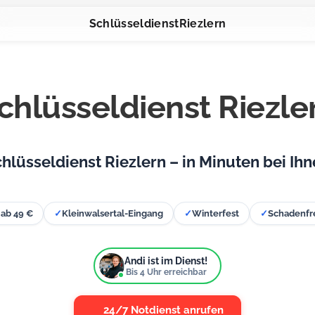
Schlüsseldienst
Riezlern
chlüsseldienst Riezle
hlüsseldienst Riezlern – in Minuten bei Ih
 ab 49 €
✓
Kleinwalsertal-Eingang
✓
Winterfest
✓
Schadenfr
Andi ist im Dienst!
Bis
4
Uhr erreichbar
24/7 Notdienst anrufen