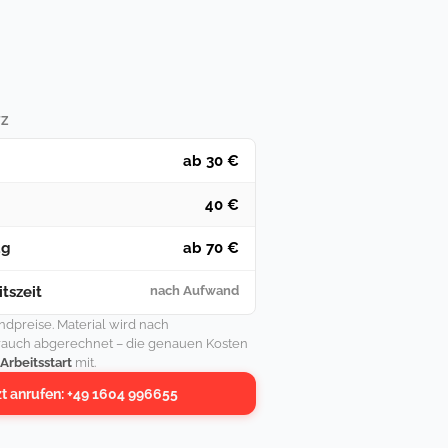
TZ
ab 30 €
40 €
ag
ab 70 €
tszeit
nach Aufwand
undpreise. Material wird nach
rauch abgerechnet – die genauen Kosten
 Arbeitsstart
mit.
zt anrufen: +49 1604 996655