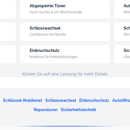
Abgesperrte Türen
Aut
Auch nachts & am Wochenende
PKW
Schlosswechsel
Sch
Zertifizierte Fachkräfte
Plan
Einbruchschutz
Sic
Moderne Sicherheitslösungen
Übe
Klicken Sie auf eine Leistung für mehr Details
·
·
·
·
Schlüssel-Notdienst
Schlosswechsel
Einbruchschutz
Autoöffn
·
Reparaturen
Sicherheitstechnik