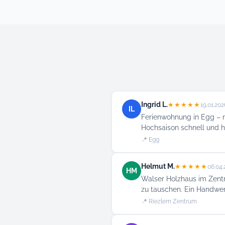
Ingrid L.
★★★★★
19.01.202
IL
Ferienwohnung in Egg – n
Hochsaison schnell und ha
📍 Egg
Helmut M.
★★★★★
06.04.
HM
Walser Holzhaus im Zentr
zu tauschen. Ein Handwerk
📍 Riezlern Zentrum