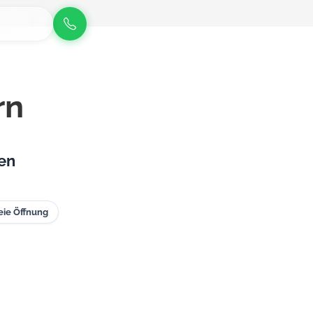
rn
nen
eie Öffnung