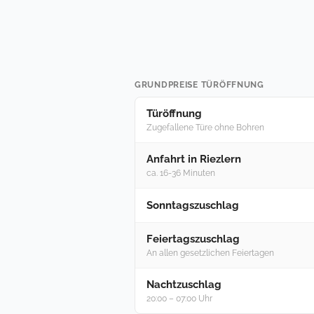
GRUNDPREISE TÜRÖFFNUNG
Türöffnung
Zugefallene Türe ohne Bohren
Anfahrt in Riezlern
ca. 16-36 Minuten
Sonntagszuschlag
Feiertagszuschlag
An allen gesetzlichen Feiertagen
Nachtzuschlag
20:00 – 07:00 Uhr