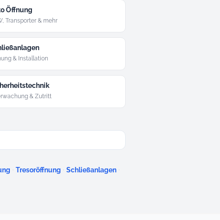
o Öffnung
, Transporter & mehr
ließanlagen
ung & Installation
herheitstechnik
rwachung & Zutritt
·
·
·
ung
Tresoröffnung
Schließanlagen