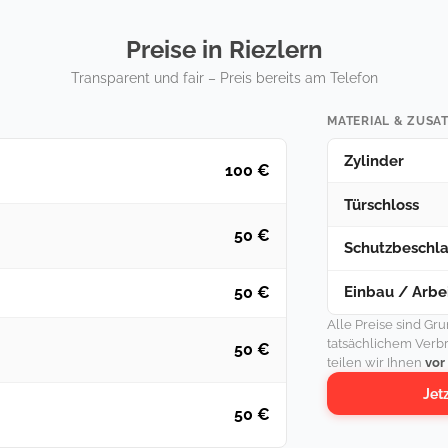
Preise in Riezlern
Transparent und fair – Preis bereits am Telefon
MATERIAL & ZUSA
Zylinder
100 €
Türschloss
50 €
Schutzbeschl
Einbau / Arbei
50 €
Alle Preise sind Gr
tatsächlichem Verb
50 €
teilen wir Ihnen
vor
Jet
50 €