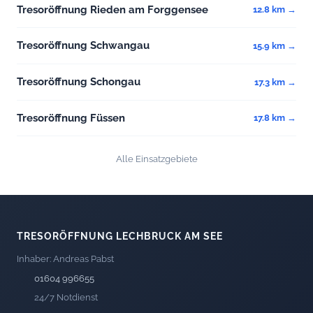
Tresoröffnung Rieden am Forggensee
12.8 km →
Tresoröffnung Schwangau
15.9 km →
Tresoröffnung Schongau
17.3 km →
Tresoröffnung Füssen
17.8 km →
Alle Einsatzgebiete
TRESORÖFFNUNG LECHBRUCK AM SEE
Inhaber: Andreas Pabst
01604 996655
24/7 Notdienst