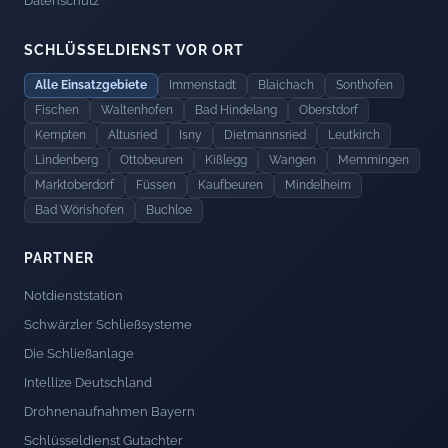
Datenschutz
SCHLÜSSELDIENST VOR ORT
Alle Einsatzgebiete
Immenstadt
Blaichach
Sonthofen
Fischen
Waltenhofen
Bad Hindelang
Oberstdorf
Kempten
Altusried
Isny
Dietmannsried
Leutkirch
Lindenberg
Ottobeuren
Kißlegg
Wangen
Memmingen
Marktoberdorf
Füssen
Kaufbeuren
Mindelheim
Bad Wörishofen
Buchloe
PARTNER
Notdienststation
Schwärzler Schließsysteme
Die Schließanlage
Intellize Deutschland
Drohnenaufnahmen Bayern
Schlüsseldienst Gutachter