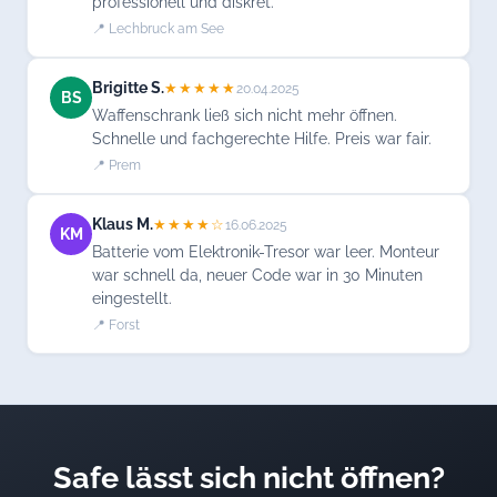
professionell und diskret.
📍 Lechbruck am See
Brigitte S.
★★★★★
20.04.2025
BS
Waffenschrank ließ sich nicht mehr öffnen.
Schnelle und fachgerechte Hilfe. Preis war fair.
📍 Prem
Klaus M.
★★★★☆
16.06.2025
KM
Batterie vom Elektronik-Tresor war leer. Monteur
war schnell da, neuer Code war in 30 Minuten
eingestellt.
📍 Forst
Safe lässt sich nicht öffnen?