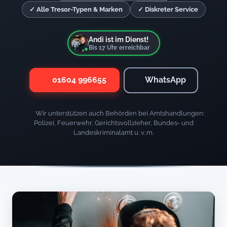
✓ Alle Tresor-Typen & Marken
✓ Diskreter Service
Andi ist im Dienst!
Bis
17
Uhr erreichbar
01604 996655
WhatsApp
Wir unterstützen auch Behörden bei Amtshandlungen:
Polizei, Feuerwehr, Gerichtsvollzieher, Bundes- und
Landeskriminalamt u. v. m.